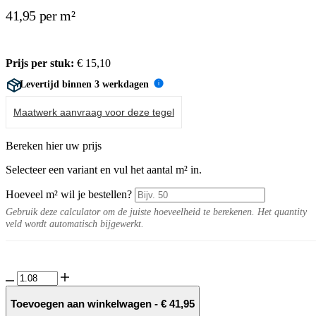
41,95 per m²
Prijs per stuk:
€
15,10
Levertijd binnen 3 werkdagen
i
Maatwerk aanvraag voor deze tegel
Bereken hier uw prijs
Selecteer een variant en vul het aantal m² in.
Hoeveel m² wil je bestellen?
Gebruik deze calculator om de juiste hoeveelheid te berekenen. Het quantity
veld wordt automatisch bijgewerkt.
Fogliare
10MM
Black
Toevoegen aan winkelwagen
-
€
41,95
small