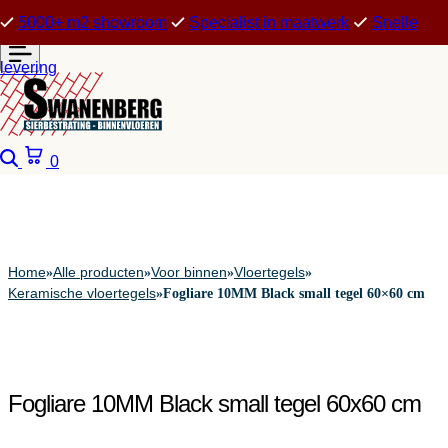
5000+ m2 showroom
Specialist in maatwerk
Snelle
levering
Zoeken
Winkelwagen
0
Home
Alle producten
Voor binnen
Vloertegels
»
»
»
»
Keramische vloertegels
»
Fogliare 10MM Black small tegel 60×60 cm
Fogliare 10MM Black small tegel 60x60 cm