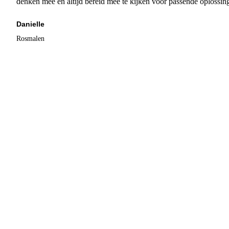
denken mee en altijd bereid mee te kijken voor passende oplossin
Danielle
Rosmalen