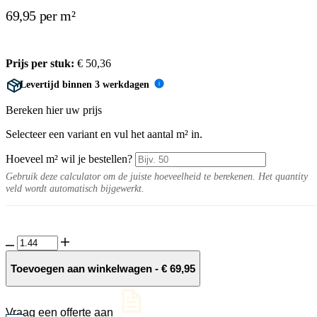
69,95 per m²
Prijs per stuk:
€
50,36
Levertijd binnen 3 werkdagen
i
Bereken hier uw prijs
Selecteer een variant en vul het aantal m² in.
Hoeveel m² wil je bestellen?
Gebruik deze calculator om de juiste hoeveelheid te berekenen. Het quantity
veld wordt automatisch bijgewerkt.
Fiere
10MM
Sunflower
Toevoegen aan winkelwagen
-
€
69,95
tegel
soft
120x60
Vraag een offerte aan