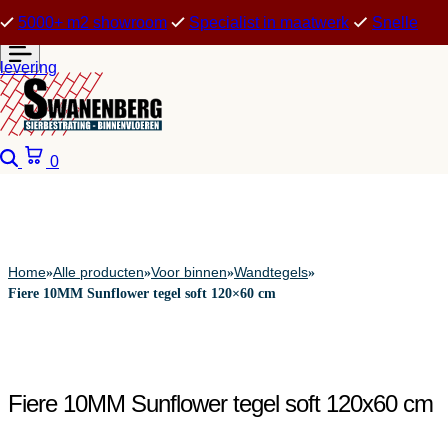
5000+ m2 showroom
Specialist in maatwerk
Snelle
levering
Zoeken
Winkelwagen
0
Home
Alle producten
Voor binnen
Wandtegels
»
»
»
»
Fiere 10MM Sunflower tegel soft 120×60 cm
Fiere 10MM Sunflower tegel soft 120x60 cm