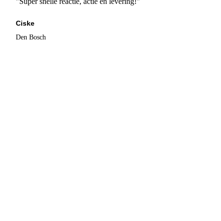
"Super snelle reactie, actie en levering!"
Ciske
Den Bosch