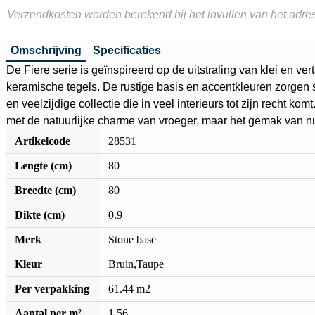
Verzendkosten worden berekend bij het invullen van het adres
Omschrijving
Specificaties
De Fiere serie is geïnspireerd op de uitstraling van klei en verta
keramische tegels. De rustige basis en accentkleuren zorge
en veelzijdige collectie die in veel interieurs tot zijn recht kom
met de natuurlijke charme van vroeger, maar het gemak van n
Artikelcode
28531
Lengte (cm)
80
Breedte (cm)
80
Dikte (cm)
0.9
Merk
Stone base
Kleur
Bruin,Taupe
Per verpakking
61.44 m2
Aantal per m²
1.56