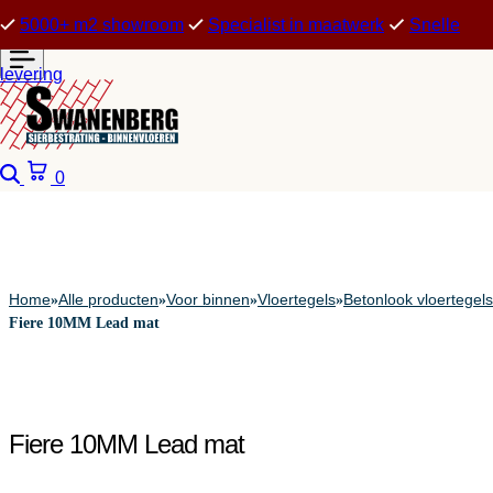
5000+ m2 showroom
Specialist in maatwerk
Snelle
levering
Zoeken
Winkelwagen
0
Home
Alle producten
Voor binnen
Vloertegels
Betonlook vloertegels
»
»
»
»
Fiere 10MM Lead mat
Fiere 10MM Lead mat