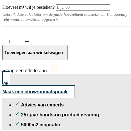
Hoeveel m² wil je bestellen?
Gebruik deze calculator om de juiste hoeveelheid te berekenen. Het quantity
veld wordt automatisch bijgewerkt.
Fiere
10MM
Lead
Toevoegen aan winkelwagen
-
mat
aantal
Vraag een offerte aan
Maak een showroomafspraak
Advies van experts
25+ jaar hands-on product ervaring
5000m2 inspiratie