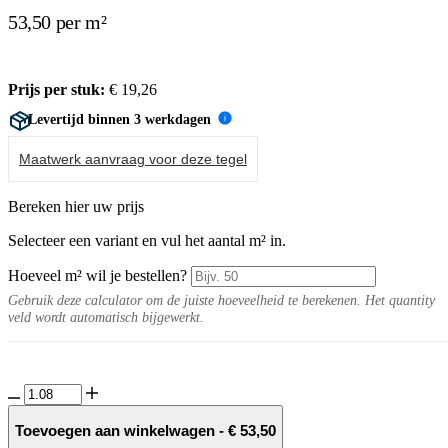
53,50 per m²
Prijs per stuk:
€
19,26
Levertijd binnen 3 werkdagen
i
Maatwerk aanvraag voor deze tegel
Bereken hier uw prijs
Selecteer een variant en vul het aantal m² in.
Hoeveel m² wil je bestellen?
Gebruik deze calculator om de juiste hoeveelheid te berekenen. Het quantity
veld wordt automatisch bijgewerkt.
Ebene
10MM
Krete
Toevoegen aan winkelwagen
-
€
53,50
tegel