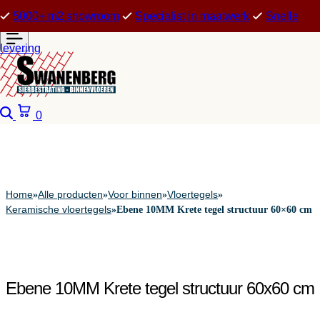
5000+ m2 showroom
Specialist in maatwerk
Snelle
levering
Zoeken
Winkelwagen
0
Home
Alle producten
Voor binnen
Vloertegels
»
»
»
»
Keramische vloertegels
»
Ebene 10MM Krete tegel structuur 60×60 cm
Ebene 10MM Krete tegel structuur 60x60 cm