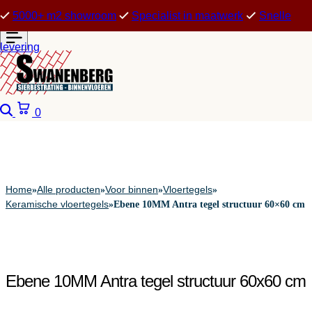
5000+ m2 showroom
Specialist in maatwerk
Snelle
levering
Zoeken
Winkelwagen
0
Home
Alle producten
Voor binnen
Vloertegels
»
»
»
»
Keramische vloertegels
»
Ebene 10MM Antra tegel structuur 60×60 cm
Ebene 10MM Antra tegel structuur 60x60 cm