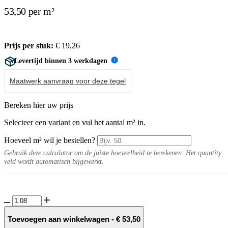
53,50 per m²
Prijs per stuk:
€
19,26
Levertijd binnen 3 werkdagen
i
Maatwerk aanvraag voor deze tegel
Bereken hier uw prijs
Selecteer een variant en vul het aantal m² in.
Hoeveel m² wil je bestellen?
Gebruik deze calculator om de juiste hoeveelheid te berekenen. Het quantity
veld wordt automatisch bijgewerkt.
Ebene
10MM
Antra
Toevoegen aan winkelwagen
-
€
53,50
tegel