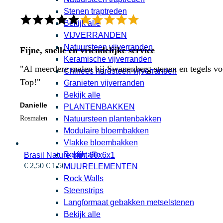
Stenen traptreden
Bekijk alle
VIJVERRANDEN
Natuursteen vijverranden
Fijne, snelle en vriendelijke service
Keramische vijverranden
"Al meerdere malen bij Swanenberg stenen en tegels voor
Chinees hardsteen vijverranden
Top!"
Granieten vijverranden
Bekijk alle
Danielle
PLANTENBAKKEN
Natuursteen plantenbakken
Rosmalen
Modulaire bloembakken
Vlakke bloembakken
Bekijk alle
Brasil Nature plint 60x6x1
Oorspronkelijke
Huidige
€
2,50
€
1,50
MUURELEMENTEN
prijs
prijs
Rock Walls
was:
is:
Steenstrips
€ 2,50.
€ 1,50.
Langformaat gebakken metselstenen
Bekijk alle