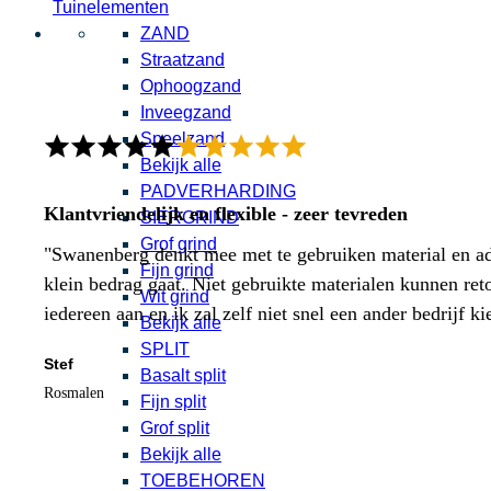
Tuinelementen
ZAND
Straatzand
Ophoogzand
Inveegzand
Speelzand
Bekijk alle
PADVERHARDING
Klantvriendelijk en flexible - zeer tevreden
SIERGRIND
Grof grind
"Swanenberg denkt mee met te gebruiken material en adv
Fijn grind
klein bedrag gaat. Niet gebruikte materialen kunnen ret
Wit grind
iedereen aan en ik zal zelf niet snel een ander bedrijf ki
Bekijk alle
SPLIT
Stef
Basalt split
Rosmalen
Fijn split
Grof split
Bekijk alle
TOEBEHOREN