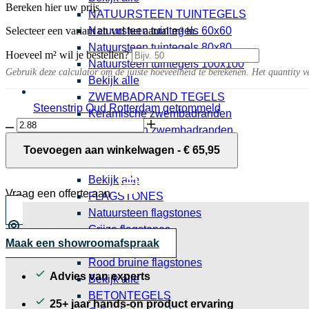
Bereken hier uw prijs
NATUURSTEEN TUINTEGELS
Selecteer een variant en vul het aantal m² in.
Natuursteen tuintegels 60x60
Natuursteen tuintegels 80x80
Hoeveel m² wil je bestellen?
Natuursteen tuintegels 100x100
Gebruik deze calculator om de juiste hoeveelheid te berekenen. Het quantity v
Bekijk alle
ZWEMBADRAND TEGELS
Steenstrip Oud Rotterdam getrommeld
Keramische zwembadranden
0,95 per stuk
Dipero
Natuursteen zwembadranden
10MM
Granieten zwembadranden
Terra
Toevoegen aan winkelwagen
-
€
65,95
tegel
Zwembadranden
naturel
Bekijk alle
120x120
Vraag een offerte aan
FLAGSTONES
aantal
Natuursteen flagstones
Grijze flagstones
Maak een showroomafspraak
Beige flagstones
Rood bruine flagstones
Advies van experts
Bekijk alle
BETONTEGELS
25+ jaar hands-on product ervaring