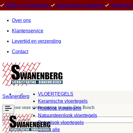
5000+ m2 showroom
Specialist in maatwerk
Snelle lev
Over ons
Klantenservice
Levertijd en verzending
Contact
VLOERTEGELS
Swanenberg
Keramische vloertegels
Kies voor onze sierbestrating in regio Den Bosch
Houtlook vloertegels
Natuursteenlook vloertegels
Betonlook vloertegels
Bekijk alle