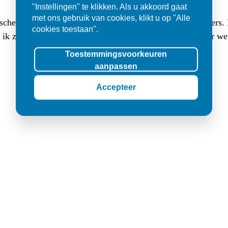
"Instellingen" te klikken. Als u akkoord gaat
met ons gebruik van cookies, klikt u op "Alle
sche buitentegels (3 cm dik, 80x80) en (luxe lange) klinkers
cookies toestaan".
at ik zocht. Ik werd er met veel geduld goed geholpen en er w
Toestemmingsvoorkeuren
aanpassen
Accepteer