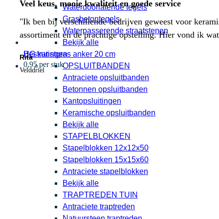
Veel keus, mooie kwaliteit en goede service
Waterdoorlatende tegels
Grasbetontegels
"Ik ben bij verschillende bedrijven geweest voor kerami
Waterpasserende straatstenen
assortiment en de prachtige opstelling. Hier vond ik w
Bekijk alle
HG kunstgras anker 20 cm
Bestratingen
Rita
0,95 per stuk
OPSLUITBANDEN
Velddriel
Antraciete opsluitbanden
Betonnen opsluitbanden
Kantopsluitingen
Keramische opsluitbanden
Bekijk alle
STAPELBLOKKEN
Stapelblokken 12x12x50
Stapelblokken 15x15x60
Antraciete stapelblokken
Bekijk alle
TRAPTREDEN TUIN
Antraciete traptreden
Natuursteen traptreden