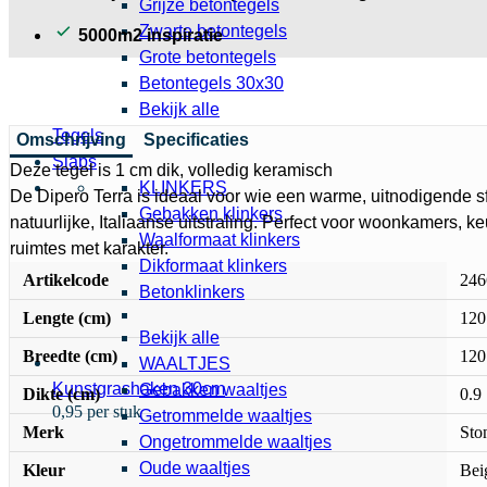
Grijze betontegels
Zwarte betontegels
5000m2 inspiratie
Grote betontegels
Betontegels 30x30
Bekijk alle
Tegels
Omschrijving
Specificaties
Slabs
Deze tegel is 1 cm dik, volledig keramisch
KLINKERS
De Dipero Terra is ideaal voor wie een warme, uitnodigende s
Gebakken klinkers
natuurlijke, Italiaanse uitstraling. Perfect voor woonkamers, 
Waalformaat klinkers
ruimtes met karakter.
Dikformaat klinkers
Artikelcode
246
Betonklinkers
Lengte (cm)
120
Bekijk alle
Breedte (cm)
120
WAALTJES
Kunstgrashaken 30cm
Gebakken waaltjes
Dikte (cm)
0.9
0,95 per stuk
Getrommelde waaltjes
Merk
Sto
Ongetrommelde waaltjes
Oude waaltjes
Kleur
Bei