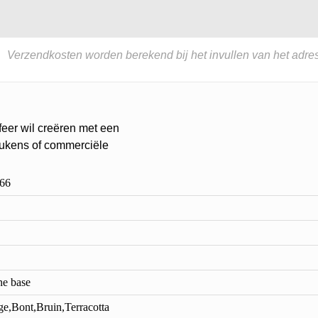
Verzendkosten worden berekend bij het invullen van het adres
feer wil creëren met een
keukens of commerciële
66
ne base
ge,Bont,Bruin,Terracotta