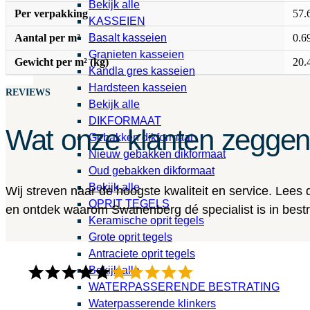
Bekijk alle
Per verpakking
57.
KASSEIEN
Aantal per m²
0.6
Basalt kasseien
Granieten kasseien
Gewicht per m² (kg)
20.
Kandla gres kasseien
Hardsteen kasseien
REVIEWS
Bekijk alle
DIKFORMAAT
Wat onze klanten zegge
Gebakken dikformaat
Nieuw gebakken dikformaat
Oud gebakken dikformaat
Bekijk alle
Wij streven naar de hoogste kwaliteit en service. Lees
OPRIT TEGELS
en ontdek waarom Swanenberg dé specialist is in bestra
Keramische oprit tegels
Grote oprit tegels
Antraciete oprit tegels
Bekijk alle
WATERPASSERENDE BESTRATING
Waterpasserende klinkers