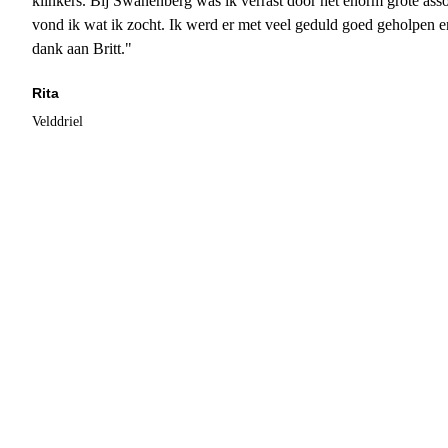
klinkers. Bij Swanenberg was ik verrast door het enorm grote asso
vond ik wat ik zocht. Ik werd er met veel geduld goed geholpen 
dank aan Britt."
Rita
Velddriel