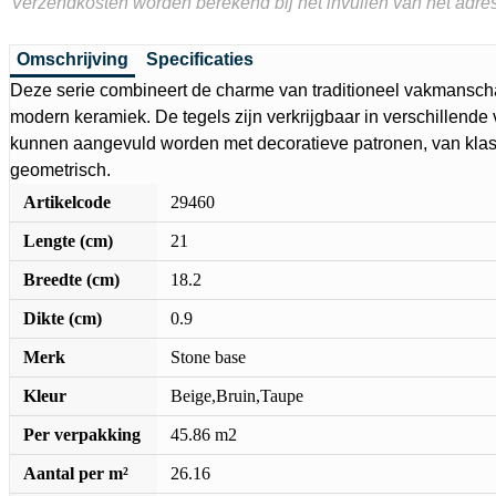
Verzendkosten worden berekend bij het invullen van het adres
Omschrijving
Specificaties
Deze serie combineert de charme van traditioneel vakmansch
modern keramiek. De tegels zijn verkrijgbaar in verschillende
kunnen aangevuld worden met decoratieve patronen, van klass
geometrisch.
Artikelcode
29460
Lengte (cm)
21
Breedte (cm)
18.2
Dikte (cm)
0.9
Merk
Stone base
Kleur
Beige,Bruin,Taupe
Per verpakking
45.86 m2
Aantal per m²
26.16