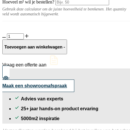
Hoeveel m² wil je bestellen?
Gebruik deze calculator om de juiste hoeveelheid te berekenen. Het quantity
veld wordt automatisch bijgewerkt.
Deserto
10MM
Sabbia
Toevoegen aan winkelwagen
-
naturel
aantal
Vraag een offerte aan
Maak een showroomafspraak
Advies van experts
25+ jaar hands-on product ervaring
5000m2 inspiratie