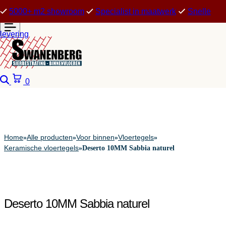
5000+ m2 showroom
Specialist in maatwerk
Snelle
levering
Zoeken
Winkelwagen
0
Home
Alle producten
Voor binnen
Vloertegels
»
»
»
»
Keramische vloertegels
»
Deserto 10MM Sabbia naturel
Deserto 10MM Sabbia naturel