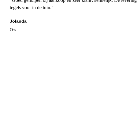
"Goed geholpen bij aankoop en zeer klantvriendelijk. De levering
tegels voor in de tuin."
Jolanda
Oss