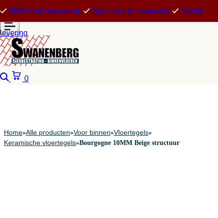
5000+ m2 showroom
Specialist in maatwerk
Snelle
levering
Zoeken
Winkelwagen
0
Home
Alle producten
Voor binnen
Vloertegels
»
»
»
»
Keramische vloertegels
»
Bourgogne 10MM Beige structuur