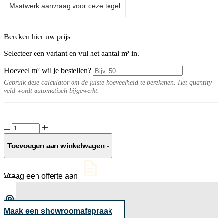
Maatwerk aanvraag voor deze tegel
Bereken hier uw prijs
Selecteer een variant en vul het aantal m² in.
Hoeveel m² wil je bestellen?
Gebruik deze calculator om de juiste hoeveelheid te berekenen. Het quantity
veld wordt automatisch bijgewerkt.
Bourgogne
10MM
Beige
Toevoegen aan winkelwagen
-
structuur
aantal
Vraag een offerte aan
Maak een showroomafspraak