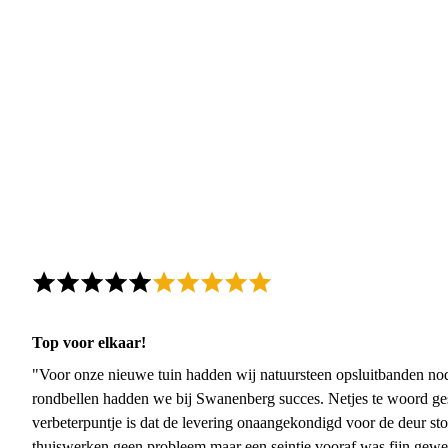
Top voor elkaar!
"Voor onze nieuwe tuin hadden wij natuursteen opsluitbanden nodi
rondbellen hadden we bij Swanenberg succes. Netjes te woord ge
verbeterpuntje is dat de levering onaangekondigd voor de deur sto
thuiswerken geen probleem maar een seintje vooraf was fijn gewee