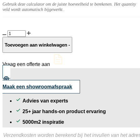
Gebruik deze calculator om de juiste hoeveelheid te berekenen. Het quantity
veld wordt automatisch bijgewerkt.
Belgisch
hardsteen
tegel
Toevoegen aan winkelwagen
-
donker
gezoet
aantal
Vraag een offerte aan
Maak een showroomafspraak
Advies van experts
25+ jaar hands-on product ervaring
5000m2 inspiratie
Verzendkosten worden berekend bij het invullen van het adres