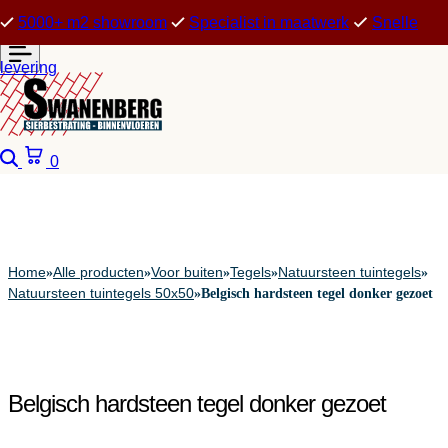
5000+ m2 showroom
Specialist in maatwerk
Snelle
levering
Zoeken
Winkelwagen
0
Home
Alle producten
Voor buiten
Tegels
Natuursteen tuintegels
»
»
»
»
»
Natuursteen tuintegels 50x50
»
Belgisch hardsteen tegel donker gezoet
Belgisch hardsteen tegel donker gezoet