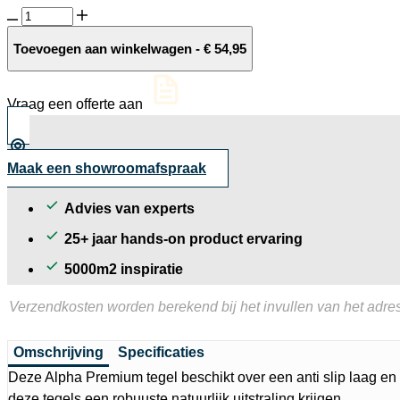
Alpha
30MM
Premium
Toevoegen aan winkelwagen
-
€
54,95
50x50x3
cm
aantal
Vraag een offerte aan
Maak een showroomafspraak
Advies van experts
25+ jaar hands-on product ervaring
5000m2 inspiratie
Verzendkosten worden berekend bij het invullen van het adres
Omschrijving
Specificaties
Deze Alpha Premium tegel beschikt over een anti slip laag e
deze tegels een robuuste natuurlijk uitstraling krijgen.