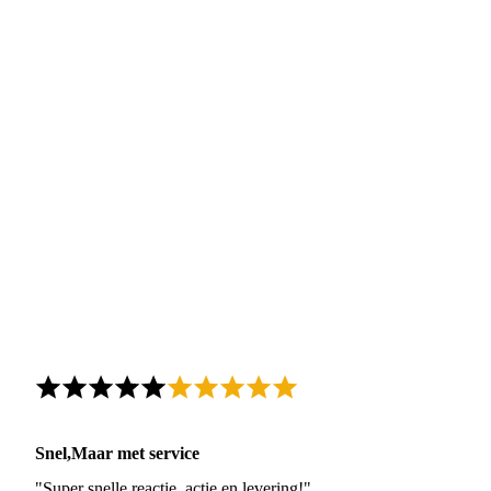
Snel,Maar met service
"Super snelle reactie, actie en levering!"