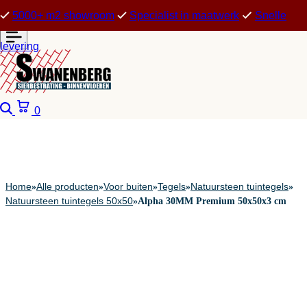
5000+ m2 showroom
Specialist in maatwerk
Snelle
levering
Zoeken
Winkelwagen
0
Home
Alle producten
Voor buiten
Tegels
Natuursteen tuintegels
»
»
»
»
»
Natuursteen tuintegels 50x50
»
Alpha 30MM Premium 50x50x3 cm