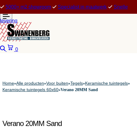
5000+ m2 showroom
Specialist in maatwerk
Snelle
levering
Zoeken
Winkelwagen
0
Home
Alle producten
Voor buiten
Tegels
Keramische tuintegels
»
»
»
»
»
Keramische tuintegels 60x60
»
Verano 20MM Sand
Verano 20MM Sand