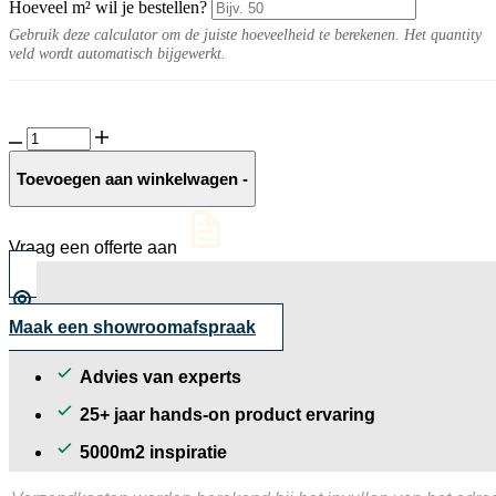
Hoeveel m² wil je bestellen?
Gebruik deze calculator om de juiste hoeveelheid te berekenen. Het quantity
veld wordt automatisch bijgewerkt.
Verano
20MM
Sand
Toevoegen aan winkelwagen
-
aantal
Vraag een offerte aan
Maak een showroomafspraak
Advies van experts
25+ jaar hands-on product ervaring
5000m2 inspiratie