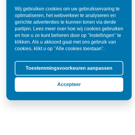
Alles goed zo was afgesproken.
Wij gebruiken cookies om uw gebruikservaring te
optimaliseren, het webverkeer te analyseren en
"Materiaal was goed en de prijs ook. Dus zeker tevreden.."
gerichte advertenties te kunnen tonen via derde
partijen. Lees meer over hoe wij cookies gebruiken
Ad
en hoe u ze kunt beheren door op "Instellingen" te
Den Dungen
klikken. Als u akkoord gaat met ons gebruik van
cookies, klikt u op "Alle cookies toestaan".
Toestemmingsvoorkeuren aanpassen
Accepteer