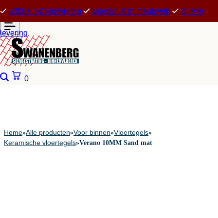
5000+ m2 showroom
Specialist in maatwerk
Snelle
levering
Zoeken
Winkelwagen
0
Home
Alle producten
Voor binnen
Vloertegels
»
»
»
»
Keramische vloertegels
»
Verano 10MM Sand mat