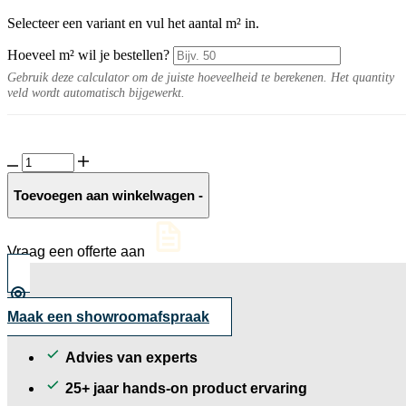
Selecteer een variant en vul het aantal m² in.
Hoeveel m² wil je bestellen?
Gebruik deze calculator om de juiste hoeveelheid te berekenen. Het quantity
veld wordt automatisch bijgewerkt.
Verano
10MM
Sand
Toevoegen aan winkelwagen
-
mat
aantal
Vraag een offerte aan
Maak een showroomafspraak
Advies van experts
25+ jaar hands-on product ervaring