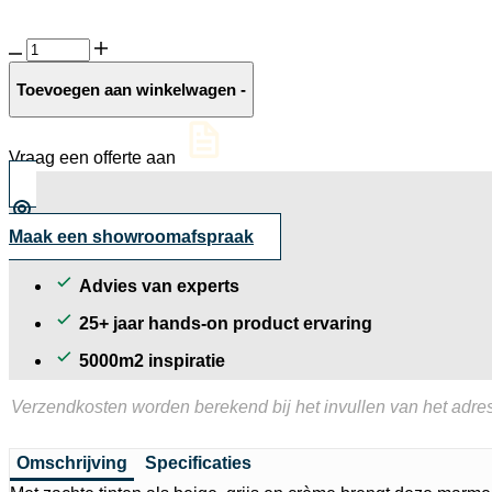
Travertin
10MM
Santo
Toevoegen aan winkelwagen
-
Stefano
glanzend
aantal
Vraag een offerte aan
Maak een showroomafspraak
Advies van experts
25+ jaar hands-on product ervaring
5000m2 inspiratie
Verzendkosten worden berekend bij het invullen van het adres
Omschrijving
Specificaties