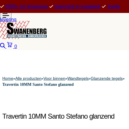
5000+ m2 showroom
Specialist in maatwerk
Snelle
levering
Zoeken
Winkelwagen
0
Home
Alle producten
Voor binnen
Wandtegels
Glanzende tegels
»
»
»
»
»
Travertin 10MM Santo Stefano glanzend
Travertin 10MM Santo Stefano glanzend