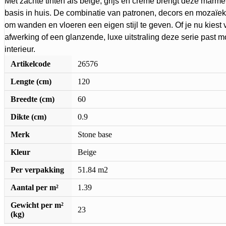
Met zachte tinten als beige, grijs en crème brengt deze marm
basis in huis. De combinatie van patronen, decors en mozaïe
om wanden en vloeren een eigen stijl te geven. Of je nu kies
afwerking of een glanzende, luxe uitstraling deze serie past m
interieur.
Artikelcode
26576
Lengte (cm)
120
Breedte (cm)
60
Dikte (cm)
0.9
Merk
Stone base
Kleur
Beige
Per verpakking
51.84 m2
Aantal per m²
1.39
Gewicht per m²
23
(kg)