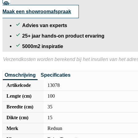
Maak een showroomafspraak
Advies van experts
25+ jaar hands-on product ervaring
5000m2 inspiratie
Verzendkosten worden berekend bij het invullen van het adres
Omschrijving
Specificaties
Artikelcode
13078
Lengte (cm)
100
Breedte (cm)
35
Dikte (cm)
15
Merk
Redsun