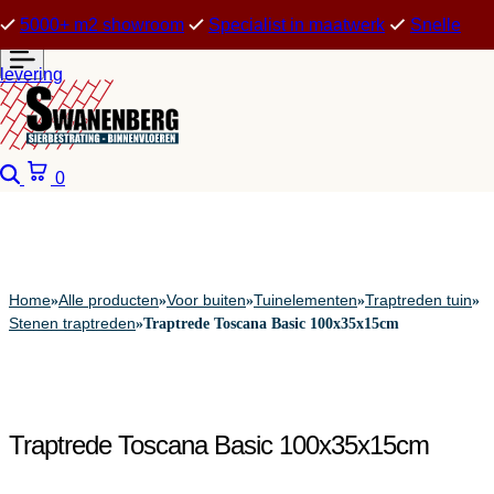
5000+ m2 showroom
Specialist in maatwerk
Snelle
levering
Zoeken
Winkelwagen
0
Home
Alle producten
Voor buiten
Tuinelementen
Traptreden tuin
»
»
»
»
»
Stenen traptreden
»
Traptrede Toscana Basic 100x35x15cm
Traptrede Toscana Basic 100x35x15cm