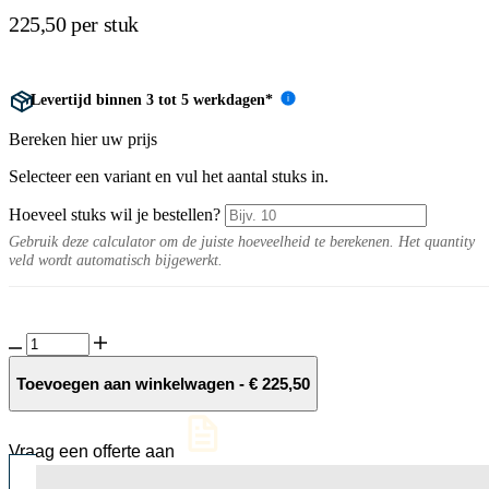
225,50 per stuk
Levertijd binnen 3 tot 5 werkdagen*
i
Bereken hier uw prijs
Selecteer een variant en vul het aantal stuks in.
Hoeveel stuks wil je bestellen?
Gebruik deze calculator om de juiste hoeveelheid te berekenen. Het quantity
veld wordt automatisch bijgewerkt.
Traptrede
Toscana
Basic
Toevoegen aan winkelwagen
-
€
225,50
100x35x15cm
aantal
Vraag een offerte aan