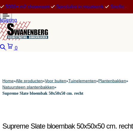
5000+ m2 showroom
Specialist in maatwerk
Snelle
levering
Zoeken
Winkelwagen
0
Home
Alle producten
Voor buiten
Tuinelementen
Plantenbakken
»
»
»
»
»
Natuursteen plantenbakken
»
Supreme Slate bloembak 50x50x50 cm. recht
Supreme Slate bloembak 50x50x50 cm. recht