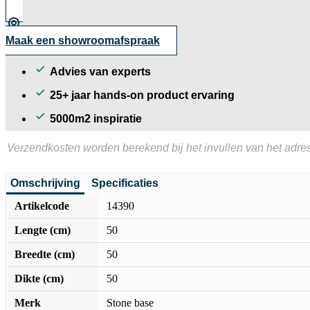
Maak een showroomafspraak
Advies van experts
25+ jaar hands-on product ervaring
5000m2 inspiratie
Verzendkosten worden berekend bij het invullen van het adres
Omschrijving
Specificaties
Artikelcode
14390
Lengte (cm)
50
Breedte (cm)
50
Dikte (cm)
50
Merk
Stone base