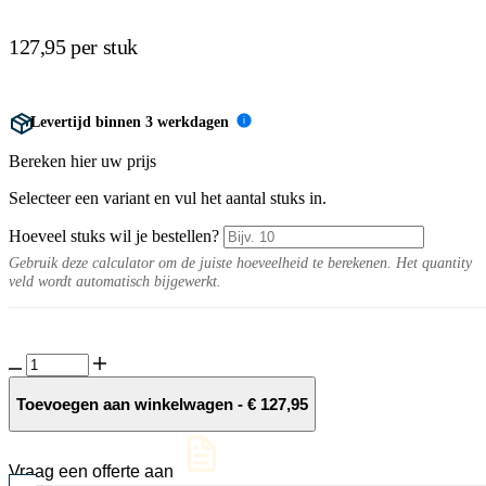
127,95 per stuk
Levertijd binnen 3 werkdagen
i
Bereken hier uw prijs
Selecteer een variant en vul het aantal stuks in.
Hoeveel stuks wil je bestellen?
Gebruik deze calculator om de juiste hoeveelheid te berekenen. Het quantity
veld wordt automatisch bijgewerkt.
Supreme
Slate
bloembak
Toevoegen aan winkelwagen
-
€
127,95
50x50x50
cm.
recht
Vraag een offerte aan
aantal