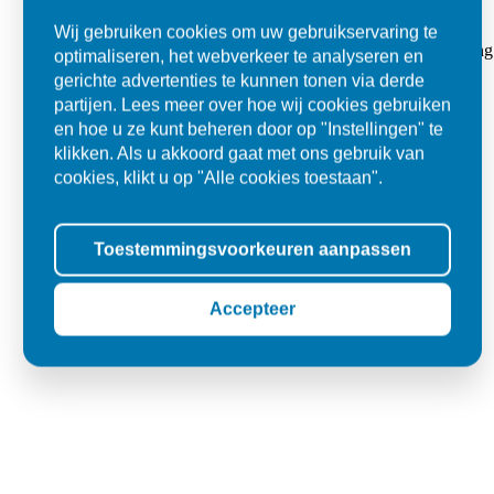
Super
Wij gebruiken cookies om uw gebruikservaring te
"Goed geholpen bij aankoop en zeer klantvriendelijk. De levering
optimaliseren, het webverkeer te analyseren en
tegels voor in de tuin."
gerichte advertenties te kunnen tonen via derde
partijen. Lees meer over hoe wij cookies gebruiken
Jolanda
en hoe u ze kunt beheren door op "Instellingen" te
klikken. Als u akkoord gaat met ons gebruik van
Oss
cookies, klikt u op "Alle cookies toestaan".
Toestemmingsvoorkeuren aanpassen
Accepteer