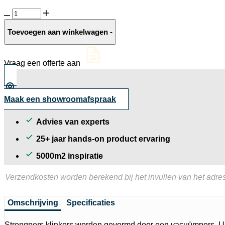
Straatbaksteen
Romina
ongetrommeld
Toevoegen aan winkelwagen
-
aantal
Vraag een offerte aan
Maak een showroomafspraak
Advies van experts
25+ jaar hands-on product ervaring
5000m2 inspiratie
Verzendkosten worden berekend bij het invullen van het adres
Omschrijving
Specificaties
Strengpers klinkers worden gevormd door een vacuümpers. U