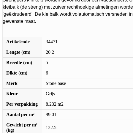
kleibalk (de streng) met zuiver rechthoekige afmetingen word
'geëxtrudeerd'. De kleibalk wordt volautomatisch versneden in
gewenste maat.
Artikelcode
34471
Lengte (cm)
20.2
Breedte (cm)
5
Dikte (cm)
6
Merk
Stone base
Kleur
Grijs
Per verpakking
8.232 m2
Aantal per m²
99.01
Gewicht per m²
122.5
(kg)