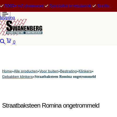
5000+ m2 showroom
Specialist in maatwerk
Snelle
levering
Zoeken
Winkelwagen
0
Home
Alle producten
Voor buiten
Bestrating
Klinkers
»
»
»
»
»
Gebakken klinkers
»
Straatbaksteen Romina ongetrommeld
Straatbaksteen Romina ongetrommeld