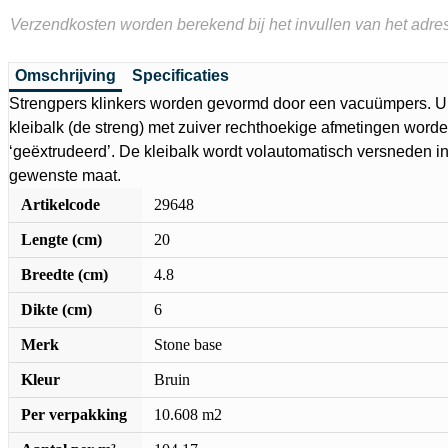
Verzendkosten worden berekend bij het invullen van het adres
Omschrijving
Specificaties
Strengpers klinkers worden gevormd door een vacuümpers. U
kleibalk (de streng) met zuiver rechthoekige afmetingen word
‘geëxtrudeerd’. De kleibalk wordt volautomatisch versneden in
gewenste maat.
Artikelcode
29648
Lengte (cm)
20
Breedte (cm)
4.8
Dikte (cm)
6
Merk
Stone base
Kleur
Bruin
Per verpakking
10.608 m2