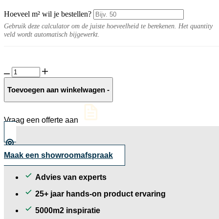
Hoeveel m² wil je bestellen?
Gebruik deze calculator om de juiste hoeveelheid te berekenen. Het quantity
veld wordt automatisch bijgewerkt.
Straatbaksteen
Mokka
getrommeld
Toevoegen aan winkelwagen
-
aantal
Vraag een offerte aan
Maak een showroomafspraak
Advies van experts
25+ jaar hands-on product ervaring
5000m2 inspiratie