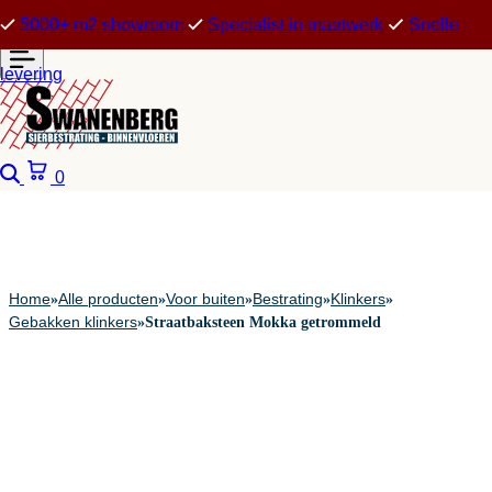
5000+ m2 showroom
Specialist in maatwerk
Snelle
levering
Zoeken
Winkelwagen
0
Home
Alle producten
Voor buiten
Bestrating
Klinkers
»
»
»
»
»
Gebakken klinkers
»
Straatbaksteen Mokka getrommeld