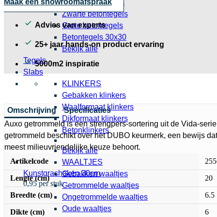
Maak een showroomafspraak
Grijze betontegels
Zwarte betontegels
Advies van experts
Grote betontegels
Betontegels 30x30
25+ jaar hands-on product ervaring
Bekijk alle
Tegels
5000m2 inspiratie
Slabs
KLINKERS
Gebakken klinkers
Waalformaat klinkers
Omschrijving
Specificaties
Dikformaat klinkers
Auxo getrommeld is een strengpers-sortering uit de Vida-seri
Betonklinkers
getrommeld beschikt over het DUBO keurmerk, een bewijs dat
meest milieuvriendelijke keuze behoort.
Bekijk alle
Artikelcode
255
WAALTJES
Kunstgrashaken 30cm
Gebakken waaltjes
Lengte (cm)
20
0,95 per stuk
Getrommelde waaltjes
Breedte (cm)
6.5
Ongetrommelde waaltjes
Oude waaltjes
Dikte (cm)
6