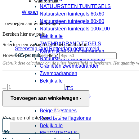
waalformaat
NATUURSTEEN TUINTEGELS
Wissen
Natuursteen tuintegels 60x60
Natuursteen tuintegels 80x80
Toevoegen aan winkelwagen
Natuursteen tuintegels 100x100
Bereken hier uw prijs
Bekijk alle
ZWEMBADRAND TEGELS
Selecteer een variant en vul het aantal m² in.
Steenstrip Oud Rotterdam getrommeld
Keramische zwembadranden
0,95 per stuk
Hoeveel m² wil je bestellen?
Natuursteen zwembadranden
Gebruik deze calculator om de juiste hoeveelheid te berekenen. Het quantity v
Granieten zwembadranden
Zwembadranden
Bekijk alle
Straatbaksteen
FLAGSTONES
Auxo
Natuursteen flagstones
getrommeld
Toevoegen aan winkelwagen
-
aantal
Grijze flagstones
Beige flagstones
Vraag een offerte aan
Rood bruine flagstones
Bekijk alle
BETONTEGELS