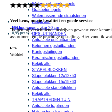
Waterdoorlatende tegels
Grasbetontegels
Waterpasserende straatstenen
Veel keus, mooie kwaliteit en goede service
Bekijk alle
HG kunstgras anker 20 cm
Bestratingen
"Ik ben bij verschillende bedrijven geweest voor kerami
0,95 per stuk
OPSLUITBANDEN
assortiment en de prachtige opstelling. Hier vond ik w
Antraciete opsluitbanden
Betonnen opsluitbanden
Rita
Kantopsluitingen
Velddriel
Keramische opsluitbanden
Bekijk alle
STAPELBLOKKEN
Stapelblokken 12x12x50
Stapelblokken 15x15x60
Antraciete stapelblokken
Bekijk alle
TRAPTREDEN TUIN
Antraciete traptreden
Natuursteen traptreden