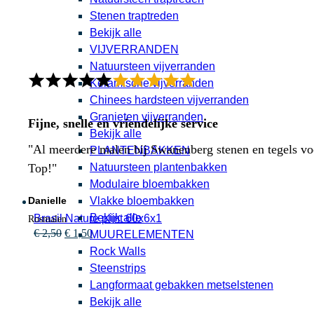
Stenen traptreden
Bekijk alle
VIJVERRANDEN
Natuursteen vijverranden
Keramische vijverranden
Chinees hardsteen vijverranden
Granieten vijverranden
Fijne, snelle en vriendelijke service
Bekijk alle
"Al meerdere malen bij Swanenberg stenen en tegels voor
PLANTENBAKKEN
Natuursteen plantenbakken
Top!"
Modulaire bloembakken
Vlakke bloembakken
Danielle
Bekijk alle
Brasil Nature plint 60x6x1
Rosmalen
Oorspronkelijke
Huidige
€
2,50
€
1,50
MUURELEMENTEN
prijs
prijs
Rock Walls
was:
is:
Steenstrips
€ 2,50.
€ 1,50.
Langformaat gebakken metselstenen
Bekijk alle