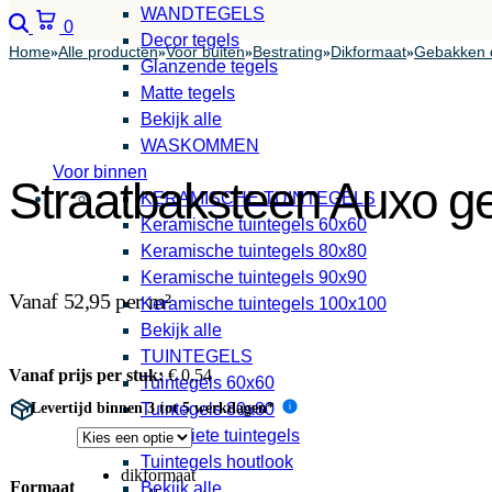
WANDTEGELS
Zoeken
Winkelwagen
0
Decor tegels
Home
Alle producten
Voor buiten
Bestrating
Dikformaat
Gebakken 
»
»
»
»
»
Glanzende tegels
Matte tegels
Bekijk alle
WASKOMMEN
Voor binnen
Straatbaksteen Auxo g
KERAMISCHE TUINTEGELS
Keramische tuintegels 60x60
Keramische tuintegels 80x80
Keramische tuintegels 90x90
Vanaf 52,95 per m²
Keramische tuintegels 100x100
Bekijk alle
TUINTEGELS
Vanaf prijs per stuk:
€
0,54
Tuintegels 60x60
Levertijd binnen 3 tot 5 werkdagen*
Tuintegels 80x80
i
Antraciete tuintegels
Tuintegels houtlook
dikformaat
Formaat
Bekijk alle