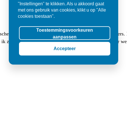
"Instellingen" te klikken. Als u akkoord gaat
met ons gebruik van cookies, klikt u op "Alle
cookies toestaan".
Toestemmingsvoorkeuren
sche buitentegels (3 cm dik, 80x80) en (luxe lange) klinkers
aanpassen
at ik zocht. Ik werd er met veel geduld goed geholpen en er w
Accepteer