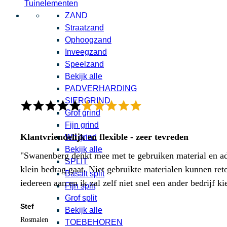
Tuinelementen
ZAND
Straatzand
Ophoogzand
Inveegzand
Speelzand
Bekijk alle
PADVERHARDING
SIERGRIND
Grof grind
Fijn grind
Klantvriendelijk en flexible - zeer tevreden
Wit grind
Bekijk alle
"Swanenberg denkt mee met te gebruiken material en adv
SPLIT
klein bedrag gaat. Niet gebruikte materialen kunnen ret
Basalt split
iedereen aan en ik zal zelf niet snel een ander bedrijf ki
Fijn split
Grof split
Stef
Bekijk alle
Rosmalen
TOEBEHOREN