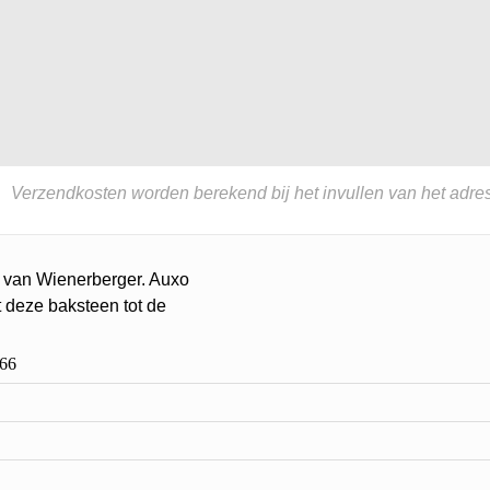
Verzendkosten worden berekend bij het invullen van het adres
e van Wienerberger. Auxo
 deze baksteen tot de
66