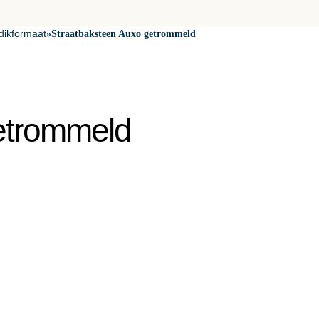
dikformaat
»
Straatbaksteen Auxo getrommeld
etrommeld