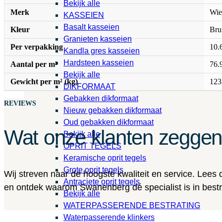
Bekijk alle
Merk
Wie
KASSEIEN
Basalt kasseien
Kleur
Bru
Granieten kasseien
Per verpakking
10.
Kandla gres kasseien
Hardsteen kasseien
Aantal per m²
76.
Bekijk alle
Gewicht per m² (kg)
123
DIKFORMAAT
Gebakken dikformaat
REVIEWS
Nieuw gebakken dikformaat
Oud gebakken dikformaat
Wat onze klanten zegge
Bekijk alle
OPRIT TEGELS
Keramische oprit tegels
Grote oprit tegels
Wij streven naar de hoogste kwaliteit en service. Lees
Antraciete oprit tegels
en ontdek waarom Swanenberg dé specialist is in bestra
Bekijk alle
WATERPASSERENDE BESTRATING
Waterpasserende klinkers