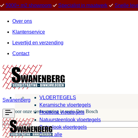
5000+ m2 showroom
Specialist in maatwerk
Snelle lev
Over ons
Klantenservice
Levertijd en verzending
Contact
VLOERTEGELS
Swanenberg
Keramische vloertegels
Kies voor onze sierbestrating in regio Den Bosch
Houtlook vloertegels
Natuursteenlook vloertegels
Betonlook vloertegels
Bekijk alle