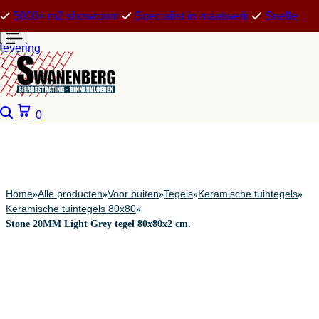
5000+ m2 showroom
Specialist in maatwerk
Snelle
levering
Zoeken
Winkelwagen
0
Home
Alle producten
Voor buiten
Tegels
Keramische tuintegels
»
»
»
»
»
Keramische tuintegels 80x80
»
Stone 20MM Light Grey tegel 80x80x2 cm.