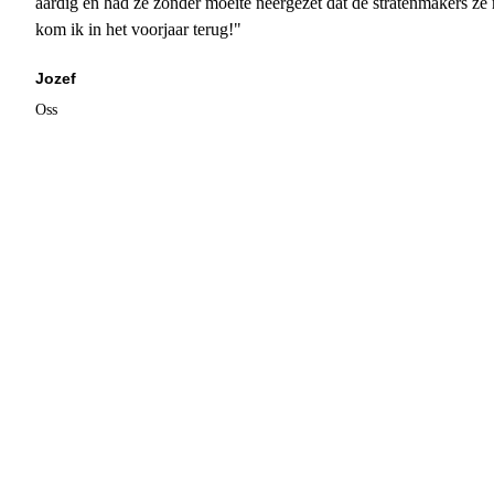
aardig en had ze zonder moeite neergezet dat de stratenmakers ze
kom ik in het voorjaar terug!"
Jozef
Oss