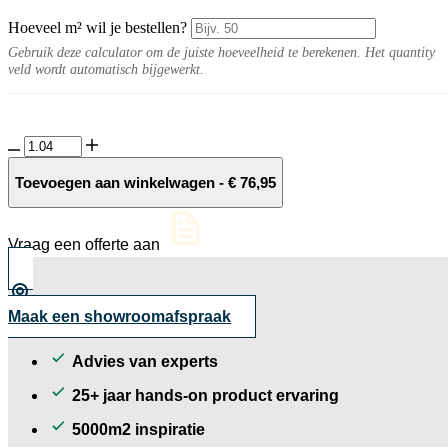
Hoeveel m² wil je bestellen?
Gebruik deze calculator om de juiste hoeveelheid te berekenen. Het quantity
veld wordt automatisch bijgewerkt.
Solido
Ceramica
PRO3
Toevoegen aan winkelwagen
-
€
76,95
Collabassa
15x30x3
cm.
Vraag een offerte aan
aantal
Maak een showroomafspraak
Advies van experts
25+ jaar hands-on product ervaring
5000m2 inspiratie