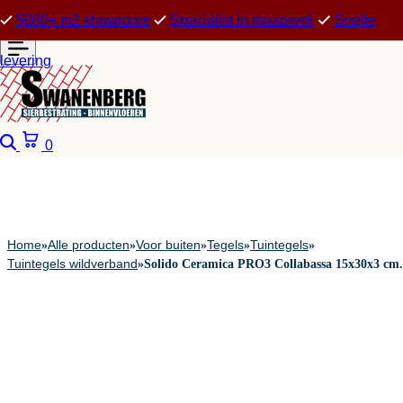
5000+ m2 showroom
Specialist in maatwerk
Snelle
levering
Zoeken
Winkelwagen
0
Home
Alle producten
Voor buiten
Tegels
Tuintegels
»
»
»
»
»
Tuintegels wildverband
»
Solido Ceramica PRO3 Collabassa 15x30x3 cm.