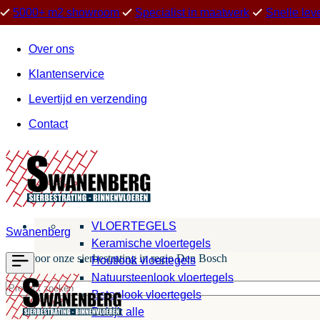
5000+ m2 showroom
Specialist in maatwerk
Snelle lev
Over ons
Klantenservice
Levertijd en verzending
Contact
VLOERTEGELS
Swanenberg
Keramische vloertegels
Kies voor onze sierbestrating in regio Den Bosch
Houtlook vloertegels
Natuursteenlook vloertegels
Betonlook vloertegels
Bekijk alle