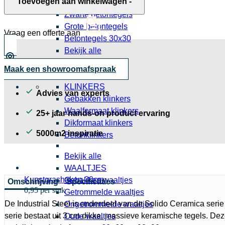
Toevoegen aan winkelwagen
-
Grijze betontegels
Industrial
Zwarte betontegels
Steel
Grote betontegels
aantal
Vraag een offerte aan
Betontegels 30x30
Bekijk alle
Tegels
Maak een showroomafspraak
Slabs
KLINKERS
Advies van experts
Gebakken klinkers
Waalformaat klinkers
25+ jaar hands-on product ervaring
Dikformaat klinkers
5000m2 inspiratie
Betonklinkers
Bekijk alle
WAALTJES
Kunstgrashaken 30cm
Gebakken waaltjes
Omschrijving
Specificaties
0,95 per stuk
Getrommelde waaltjes
De Industrial Steel is onderdeel van de Solido Ceramica seri
Ongetrommelde waaltjes
serie bestaat uit 3 cm dikke, massieve keramische tegels. Deze
Oude waaltjes