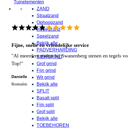
Tuinelementen
ZAND
Straatzand
Ophoogzand
Inveegzand
Speelzand
Bekijk alle
Fijne, snelle en vriendelijke service
PADVERHARDING
"Al meerdere malen bij Swanenberg stenen en tegels voor
SIERGRIND
Top!"
Grof grind
Fijn grind
Danielle
Wit grind
Bekijk alle
Rosmalen
SPLIT
Basalt split
Fijn split
Grof split
Bekijk alle
TOEBEHOREN