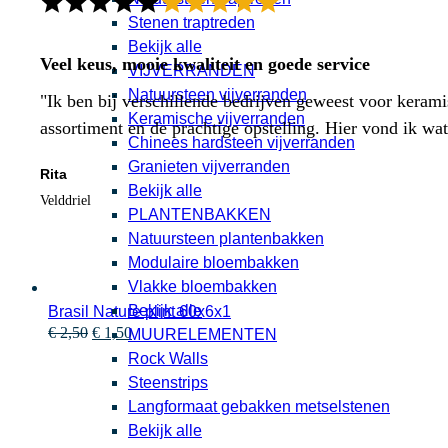
Stenen traptreden
Bekijk alle
Veel keus, mooie kwaliteit en goede service
VIJVERRANDEN
Natuursteen vijverranden
"Ik ben bij verschillende bedrijven geweest voor kerami
Keramische vijverranden
assortiment en de prachtige opstelling. Hier vond ik w
Chinees hardsteen vijverranden
Granieten vijverranden
Rita
Bekijk alle
Velddriel
PLANTENBAKKEN
Natuursteen plantenbakken
Modulaire bloembakken
Vlakke bloembakken
Bekijk alle
Brasil Nature plint 60x6x1
Oorspronkelijke
Huidige
€
2,50
€
1,50
MUURELEMENTEN
prijs
prijs
Rock Walls
was:
is:
Steenstrips
€ 2,50.
€ 1,50.
Langformaat gebakken metselstenen
Bekijk alle