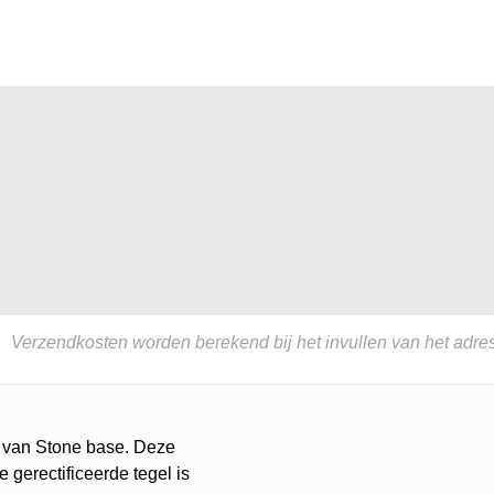
Verzendkosten worden berekend bij het invullen van het adres
e van Stone base. Deze
 gerectificeerde tegel is