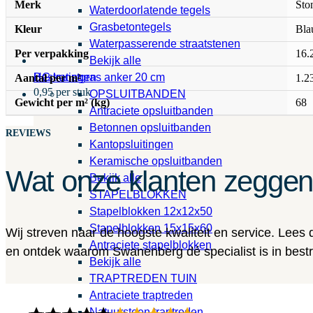
Merk
Sto
Waterdoorlatende tegels
Grasbetontegels
Kleur
Bla
Waterpasserende straatstenen
Per verpakking
16.
Bekijk alle
HG kunstgras anker 20 cm
Bestratingen
Aantal per m²
1.2
0,95 per stuk
OPSLUITBANDEN
Gewicht per m² (kg)
68
Antraciete opsluitbanden
Betonnen opsluitbanden
REVIEWS
Kantopsluitingen
Keramische opsluitbanden
Wat onze klanten zegge
Bekijk alle
STAPELBLOKKEN
Stapelblokken 12x12x50
Stapelblokken 15x15x60
Wij streven naar de hoogste kwaliteit en service. Lees
Antraciete stapelblokken
en ontdek waarom Swanenberg dé specialist is in bestra
Bekijk alle
TRAPTREDEN TUIN
Antraciete traptreden
Natuursteen traptreden