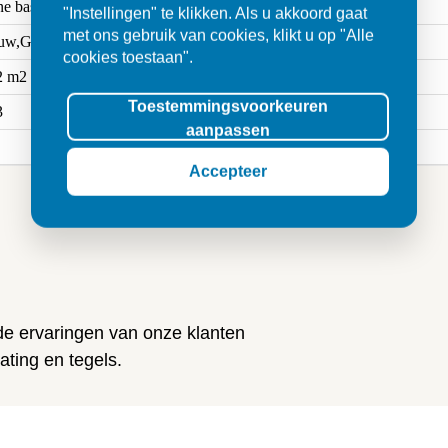
ne base
"Instellingen" te klikken. Als u akkoord gaat
met ons gebruik van cookies, klikt u op "Alle
uw,Grijs
cookies toestaan".
2 m2
Toestemmingsvoorkeuren
3
aanpassen
Accepteer
n
 de ervaringen van onze klanten
ting en tegels.