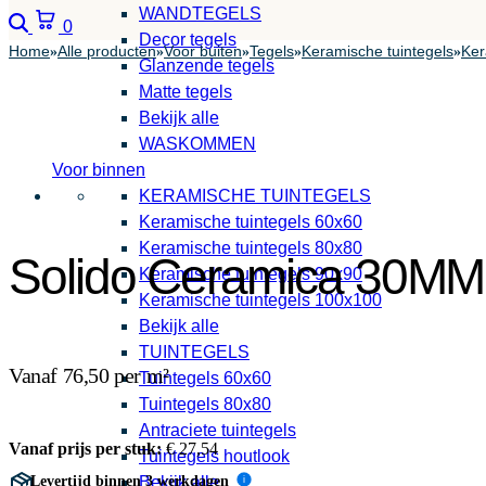
WANDTEGELS
Zoeken
Winkelwagen
0
Decor tegels
Home
Alle producten
Voor buiten
Tegels
Keramische tuintegels
Ker
»
»
»
»
»
Glanzende tegels
Matte tegels
Bekijk alle
WASKOMMEN
Voor binnen
KERAMISCHE TUINTEGELS
Keramische tuintegels 60x60
Keramische tuintegels 80x80
Solido Ceramica 30MM I
Keramische tuintegels 90x90
Keramische tuintegels 100x100
Bekijk alle
TUINTEGELS
Vanaf 76,50 per m²
Tuintegels 60x60
Tuintegels 80x80
Antraciete tuintegels
Vanaf prijs per stuk:
€
27,54
Tuintegels houtlook
Levertijd binnen 3 werkdagen
Bekijk alle
i