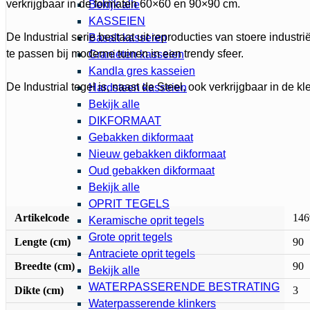
verkrijgbaar in de formaten 60×60 en 90×90 cm.
Bekijk alle
KASSEIEN
De Industrial serie bestaat uit reproducties van stoere industriël
Basalt kasseien
te passen bij moderne tuinen in een trendy sfeer.
Granieten kasseien
Kandla gres kasseien
De Industrial tegel is, naast de Steel, ook verkrijgbaar in de kl
Hardsteen kasseien
Bekijk alle
DIKFORMAAT
Gebakken dikformaat
Nieuw gebakken dikformaat
Oud gebakken dikformaat
Bekijk alle
OPRIT TEGELS
Artikelcode
146
Keramische oprit tegels
Grote oprit tegels
Lengte (cm)
90
Antraciete oprit tegels
Breedte (cm)
90
Bekijk alle
WATERPASSERENDE BESTRATING
Dikte (cm)
3
Waterpasserende klinkers