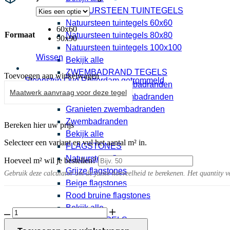
NATUURSTEEN TUINTEGELS
Natuursteen tuintegels 60x60
60x60
Formaat
Natuursteen tuintegels 80x80
90x90
Natuursteen tuintegels 100x100
Wissen
Bekijk alle
ZWEMBADRAND TEGELS
Toevoegen aan winkelwagen
Steenstrip Oud Rotterdam getrommeld
Keramische zwembadranden
0,95 per stuk
Maatwerk aanvraag voor deze tegel
Natuursteen zwembadranden
Granieten zwembadranden
Zwembadranden
Bereken hier uw prijs
Bekijk alle
Selecteer een variant en vul het aantal m² in.
FLAGSTONES
Natuursteen flagstones
Hoeveel m² wil je bestellen?
Grijze flagstones
Gebruik deze calculator om de juiste hoeveelheid te berekenen. Het quantity v
Beige flagstones
Rood bruine flagstones
Bekijk alle
Solido
BETONTEGELS
Ceramica
30MM