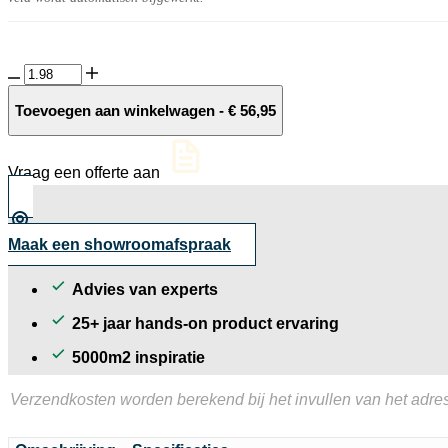
Ritmo
Wickwo
10MM
Toevoegen aan winkelwagen
-
€
56,95
Charcoal
decor
tegel
Vraag een offerte aan
mat
30x30
cm
aantal
Maak een showroomafspraak
Advies van experts
25+ jaar hands-on product ervaring
5000m2 inspiratie
Verzendkosten worden berekend bij het invullen van het adres