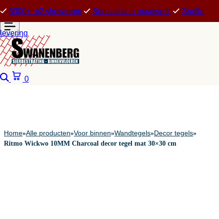
5000+ m2 showroom
Specialist in maatwerk
Snelle
levering
Zoeken
Winkelwagen
0
Home
Alle producten
Voor binnen
Wandtegels
Decor tegels
»
»
»
»
»
Ritmo Wickwo 10MM Charcoal decor tegel mat 30×30 cm