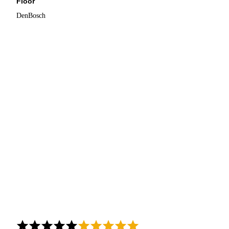
Floor
DenBosch