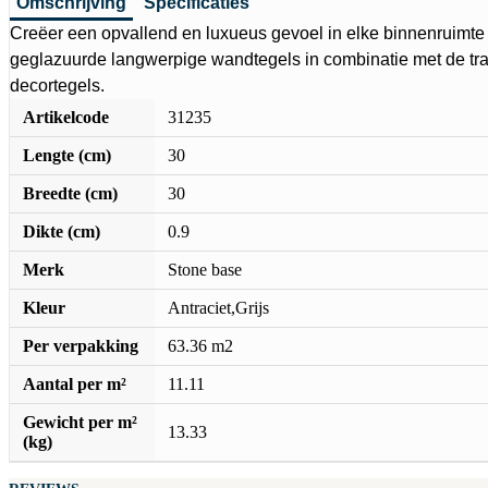
Omschrijving
Specificaties
Creëer een opvallend en luxueus gevoel in elke binnenruimte
geglazuurde langwerpige wandtegels in combinatie met de tra
decortegels.
Artikelcode
31235
Lengte (cm)
30
Breedte (cm)
30
Dikte (cm)
0.9
Merk
Stone base
Kleur
Antraciet,Grijs
Per verpakking
63.36 m2
Aantal per m²
11.11
Gewicht per m²
13.33
(kg)