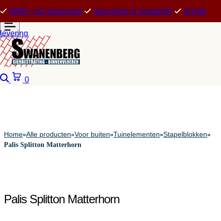
5000+ m2 showroom
Specialist in maatwerk
Snelle
levering
Zoeken
Winkelwagen
0
Home
Alle producten
Voor buiten
Tuinelementen
Stapelblokken
»
»
»
»
»
Palis Splitton Matterhorn
Palis Splitton Matterhorn