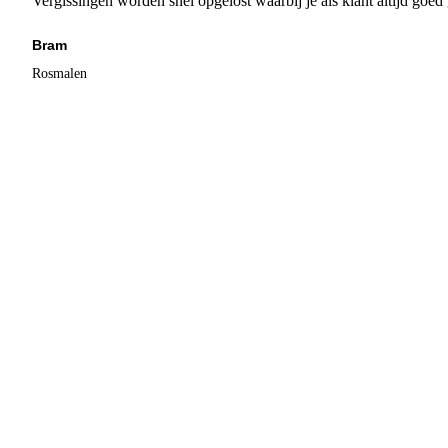
Vergissingen worden snel opgelost waarbij je als klant altijd goe
Bram
Rosmalen