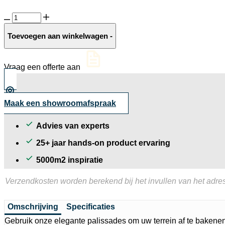
Palis
Splitton
Matterhorn
Toevoegen aan winkelwagen
-
aantal
Vraag een offerte aan
Maak een showroomafspraak
Advies van experts
25+ jaar hands-on product ervaring
5000m2 inspiratie
Verzendkosten worden berekend bij het invullen van het adres
Omschrijving
Specificaties
Gebruik onze elegante palissades om uw terrein af te bakene