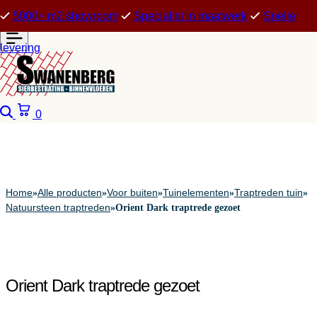
5000+ m2 showroom
Specialist in maatwerk
Snelle
levering
Zoeken
Winkelwagen
0
Home
Alle producten
Voor buiten
Tuinelementen
Traptreden tuin
»
»
»
»
»
Natuursteen traptreden
»
Orient Dark traptrede gezoet
Orient Dark traptrede gezoet