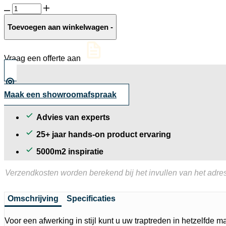
Orient
Dark
traptrede
Toevoegen aan winkelwagen
-
gezoet
aantal
Vraag een offerte aan
Maak een showroomafspraak
Advies van experts
25+ jaar hands-on product ervaring
5000m2 inspiratie
Verzendkosten worden berekend bij het invullen van het adres
Omschrijving
Specificaties
Voor een afwerking in stijl kunt u uw traptreden in hetzelfde m