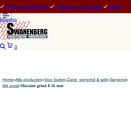
5000+ m2 showroom
Specialist in maatwerk
Snelle
levering
Zoeken
Winkelwagen
0
Home
Alle producten
Voor buiten
Zand, siergrind & split
Siergrind
»
»
»
»
»
Wit grind
»
Moraine grind 8-16 mm