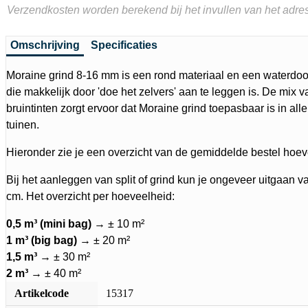
Verzendkosten worden berekend bij het invullen van het adres
Omschrijving
Specificaties
Moraine grind 8-16 mm is een rond materiaal en een waterdoo
die makkelijk door 'doe het zelvers' aan te leggen is. De mix va
bruintinten zorgt ervoor dat Moraine grind toepasbaar is in aller
tuinen.
Hieronder zie je een overzicht van de gemiddelde bestel hoev
Bij het aanleggen van split of grind kun je ongeveer uitgaan v
cm. Het overzicht per hoeveelheid:
0,5 m³ (mini bag)
→ ± 10 m²
1 m³ (big bag)
→ ± 20 m²
1,5 m³
→ ± 30 m²
2 m³
→ ± 40 m²
Artikelcode
15317