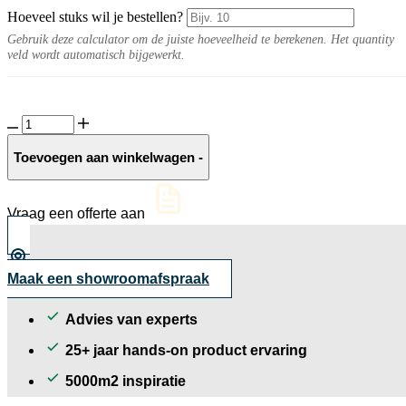
Hoeveel stuks wil je bestellen?
Gebruik deze calculator om de juiste hoeveelheid te berekenen. Het quantity
veld wordt automatisch bijgewerkt.
Moraine
grind
8-
Toevoegen aan winkelwagen
-
16
mm
aantal
Vraag een offerte aan
Maak een showroomafspraak
Advies van experts
25+ jaar hands-on product ervaring
5000m2 inspiratie