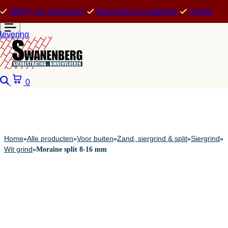
5000+ m2 showroom
Specialist in maatwerk
Snelle
levering
Zoeken
Winkelwagen
0
Home
Alle producten
Voor buiten
Zand, siergrind & split
Siergrind
»
»
»
»
»
Wit grind
»
Moraine split 8-16 mm