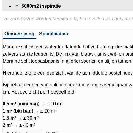
5000m2 inspiratie
Verzendkosten worden berekend bij het invullen van het adres
Omschrijving
Specificaties
Moraine split is een waterdoorlatende halfverharding, die makk
zelvers' aan te leggen is. De mix van blauw-, grijs-, wit- en bru
Moraine split toepasbaar is in allerlei soorten en stijlen tuinen.
Hieronder zie je een overzicht van de gemiddelde bestel hoev
Bij het aanleggen van split of grind kun je ongeveer uitgaan v
cm. Het overzicht per hoeveelheid:
0,5 m³ (mini bag)
→ ± 10 m²
1 m³ (big bag)
→ ± 20 m²
1,5 m³
→ ± 30 m²
2 m³
→ ± 40 m²