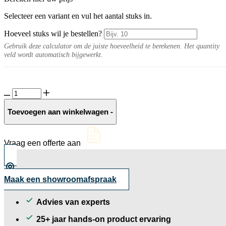
Selecteer een variant en vul het aantal stuks in.
Hoeveel stuks wil je bestellen?
Gebruik deze calculator om de juiste hoeveelheid te berekenen. Het quantity
veld wordt automatisch bijgewerkt.
Moraine
split
8-
Toevoegen aan winkelwagen
-
16
mm
aantal
Vraag een offerte aan
Maak een showroomafspraak
Advies van experts
25+ jaar hands-on product ervaring