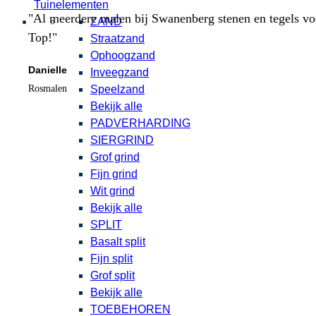
Tuinelementen
"Al meerdere malen bij Swanenberg stenen en tegels voor
ZAND
Top!"
Straatzand
Ophoogzand
Danielle
Inveegzand
Speelzand
Rosmalen
Bekijk alle
PADVERHARDING
SIERGRIND
Grof grind
Fijn grind
Wit grind
Bekijk alle
SPLIT
Basalt split
Fijn split
Grof split
Bekijk alle
TOEBEHOREN