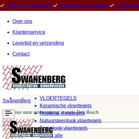
5000+ m2 showroom
Specialist in maatwerk
Snelle lev
Over ons
Klantenservice
Levertijd en verzending
Contact
VLOERTEGELS
Swanenberg
Keramische vloertegels
Kies voor onze sierbestrating in regio Den Bosch
Houtlook vloertegels
Natuursteenlook vloertegels
Betonlook vloertegels
Bekijk alle