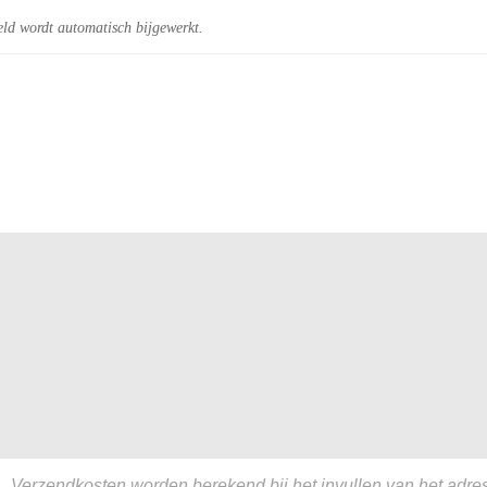
eld wordt automatisch bijgewerkt.
Verzendkosten worden berekend bij het invullen van het adres