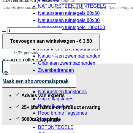
Hoeveel stuks wil je bestellen?
NATUURSTEEN TUINTEGELS
Gebruik deze calculator om de juiste hoeveelheid te berekenen. Het quantity v
Natuursteen tuintegels 60x60
Natuursteen tuintegels 80x80
Natuursteen tuintegels 100x100
Metselsteen
Bekijk alle
Honeywell
aantal
Toevoegen aan winkelwagen
-
€
3,50
ZWEMBADRAND TEGELS
Steenstrip Oud Rotterdam getrommeld
Keramische zwembadranden
0,95 per stuk
Natuursteen zwembadranden
Vraag een offerte aan
Granieten zwembadranden
Zwembadranden
Bekijk alle
Maak een showroomafspraak
FLAGSTONES
Natuursteen flagstones
Advies van experts
Grijze flagstones
Beige flagstones
25+ jaar hands-on product ervaring
Rood bruine flagstones
5000m2 inspiratie
Bekijk alle
BETONTEGELS