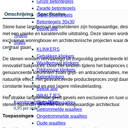
Grijze betontegels
Zwarte betontegels
Omschrijving
Specificaties
Grote betontegels
Betontegels 30x30
Stone base langformaat metselstenen zijn hoogwaardige, des
Bekijk alle
met een unieke en karaktervolle uitstraling. Deze stenen wor
Tegels
exclusieve woningbouw en architectonische projecten waar de
Slabs
centraal staan.
KLINKERS
Gebakken klinkers
De stenen worden vervaardigd uit zorgvuldig geselecteerde k
Waalformaat klinkers
innovatief bakproces. Door het smoren tijdens het bakproces 
Dikformaat klinkers
genuanceerde kleurtinten zoals grijs- en antracietvariaties, m
Betonklinkers
natuurlijk effect. Het geavanceerde productieproces zorgt daa
constante kwaliteit en een lagere milieubelasting.
Bekijk alle
WAALTJES
Het strakke langformaat geeft gevels een exclusieve en luxe u
Kunstgrashaken 30cm
Gebakken waaltjes
stenen bijzonder geschikt voor hoogwaardige architectuur.
0,95 per stuk
Getrommelde waaltjes
Toepassingen
Ongetrommelde waaltjes
Oude waaltjes