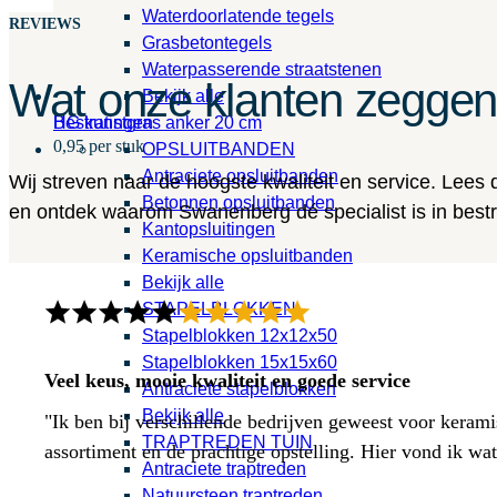
Waterdoorlatende tegels
REVIEWS
Grasbetontegels
Waterpasserende straatstenen
Wat onze klanten zegge
Bekijk alle
HG kunstgras anker 20 cm
Bestratingen
0,95 per stuk
OPSLUITBANDEN
Antraciete opsluitbanden
Wij streven naar de hoogste kwaliteit en service. Lees
Betonnen opsluitbanden
en ontdek waarom Swanenberg dé specialist is in bestra
Kantopsluitingen
Keramische opsluitbanden
Bekijk alle
STAPELBLOKKEN
Stapelblokken 12x12x50
Stapelblokken 15x15x60
Veel keus, mooie kwaliteit en goede service
Antraciete stapelblokken
Bekijk alle
"Ik ben bij verschillende bedrijven geweest voor kerami
TRAPTREDEN TUIN
assortiment en de prachtige opstelling. Hier vond ik w
Antraciete traptreden
Natuursteen traptreden