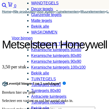
WANDTEGELS
Zoeken
Winkelwagen
0
Decor tegels
Home
Alle producten
Voor buiten
Tuinelementen
Muurelementen
L
»
»
»
»
»
Glanzende tegels
Matte tegels
Bekijk alle
WASKOMMEN
Voor binnen
Metselsteen Honeywell
KERAMISCHE TUINTEGELS
Keramische tuintegels 60x60
Keramische tuintegels 80x80
Keramische tuintegels 90x90
3,50 per stuk
Keramische tuintegels 100x100
Bekijk alle
TUINTEGELS
Levertijd binnen 3 tot 5 werkdagen*
i
Tuintegels 60x60
Tuintegels 80x80
Bereken hier uw prijs
Antraciete tuintegels
Selecteer een variant en vul het aantal stuks in.
Tuintegels houtlook
Bekijk alle