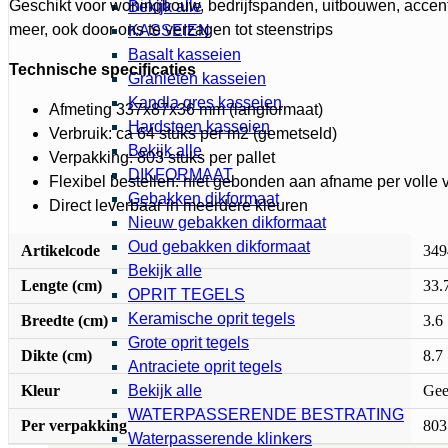
Geschikt voor woningbouw, bedrijfspanden, uitbouwen, accen
Bekijk alle
meer, ook door ons te verzagen tot steenstrips
KASSEIEN
Basalt kasseien
Technische specificaties
Granieten kasseien
Kandla gres kasseien
Afmeting 337x87x36 mm (langformaat)
Hardsteen kasseien
Verbruik: ca 64 stuks per m2 (gemetseld)
Bekijk alle
Verpakking: 803 stuks per pallet
DIKFORMAAT
Flexibel bestellen: niet gebonden aan afname per volle 
Gebakken dikformaat
Direct leverbaar in meerdere kleuren
Nieuw gebakken dikformaat
Oud gebakken dikformaat
Artikelcode
349
Bekijk alle
Lengte (cm)
33.
OPRIT TEGELS
Keramische oprit tegels
Breedte (cm)
3.6
Grote oprit tegels
Dikte (cm)
8.7
Antraciete oprit tegels
Kleur
Gee
Bekijk alle
WATERPASSERENDE BESTRATING
Per verpakking
803
Waterpasserende klinkers