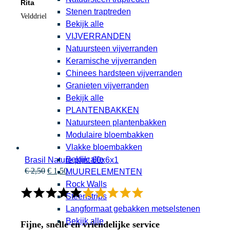
Rita
Stenen traptreden
Velddriel
Bekijk alle
VIJVERRANDEN
Natuursteen vijverranden
Keramische vijverranden
Chinees hardsteen vijverranden
Granieten vijverranden
Bekijk alle
PLANTENBAKKEN
Natuursteen plantenbakken
Modulaire bloembakken
Vlakke bloembakken
Bekijk alle
Brasil Nature plint 60x6x1
Oorspronkelijke
Huidige
€
2,50
€
1,50
MUURELEMENTEN
prijs
prijs
Rock Walls
was:
is:
Steenstrips
€ 2,50.
€ 1,50.
Langformaat gebakken metselstenen
Bekijk alle
Fijne, snelle en vriendelijke service