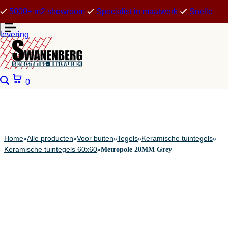
5000+ m2 showroom
Specialist in maatwerk
Snelle
levering
Zoeken
Winkelwagen
0
Home
Alle producten
Voor buiten
Tegels
Keramische tuintegels
»
»
»
»
»
Keramische tuintegels 60x60
»
Metropole 20MM Grey