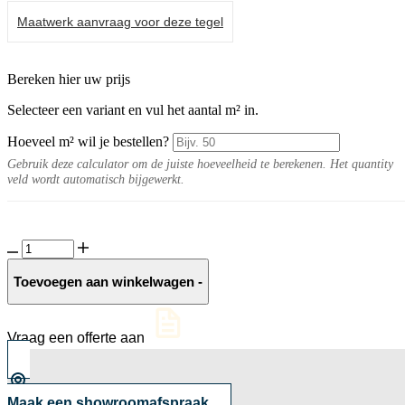
Maatwerk aanvraag voor deze tegel
Bereken hier uw prijs
Selecteer een variant en vul het aantal m² in.
Hoeveel m² wil je bestellen?
Gebruik deze calculator om de juiste hoeveelheid te berekenen. Het quantity
veld wordt automatisch bijgewerkt.
Metropole
20MM
Grey
Toevoegen aan winkelwagen
-
aantal
Vraag een offerte aan
Maak een showroomafspraak