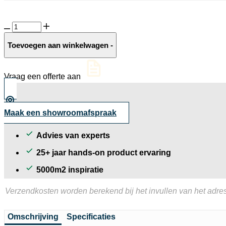
Linea
Block
Gothic
Toevoegen aan winkelwagen
-
aantal
Vraag een offerte aan
Maak een showroomafspraak
Advies van experts
25+ jaar hands-on product ervaring
5000m2 inspiratie
Verzendkosten worden berekend bij het invullen van het adres
Omschrijving
Specificaties