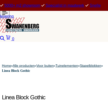
5000+ m2 showroom
Specialist in maatwerk
Snelle
levering
Zoeken
Winkelwagen
0
Home
Alle producten
Voor buiten
Tuinelementen
Stapelblokken
»
»
»
»
»
Linea Block Gothic
Linea Block Gothic