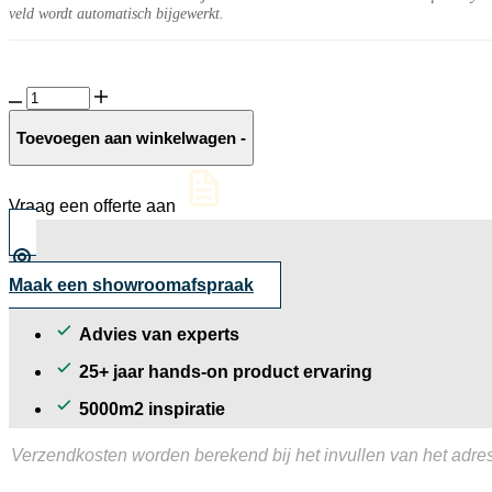
veld wordt automatisch bijgewerkt.
Lava
split
8-
Toevoegen aan winkelwagen
-
16
mm
aantal
Vraag een offerte aan
Maak een showroomafspraak
Advies van experts
25+ jaar hands-on product ervaring
5000m2 inspiratie
Verzendkosten worden berekend bij het invullen van het adres