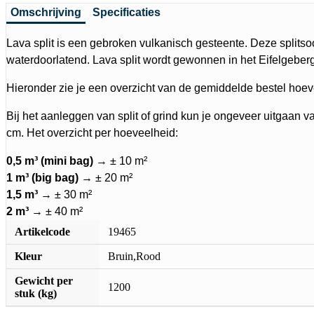
Omschrijving
Specificaties
Lava split is een gebroken vulkanisch gesteente. Deze splitsoo
waterdoorlatend. Lava split wordt gewonnen in het Eifelgeberg
Hieronder zie je een overzicht van de gemiddelde bestel hoev
Bij het aanleggen van split of grind kun je ongeveer uitgaan v
cm. Het overzicht per hoeveelheid:
0,5 m³ (mini bag)
→ ± 10 m²
1 m³ (big bag)
→ ± 20 m²
1,5 m³
→ ± 30 m²
2 m³
→ ± 40 m²
Artikelcode
19465
Kleur
Bruin,Rood
Gewicht per
1200
stuk (kg)