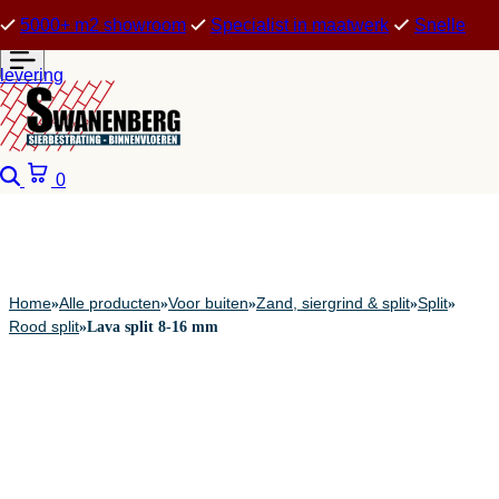
5000+ m2 showroom
Specialist in maatwerk
Snelle
levering
Zoeken
Winkelwagen
0
Home
Alle producten
Voor buiten
Zand, siergrind & split
Split
»
»
»
»
»
Rood split
»
Lava split 8-16 mm