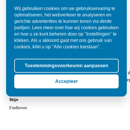
Wij gebruiken cookies om uw gebruikservaring te
optimaliseren, het webverkeer te analyseren en
gerichte advertenties te kunnen tonen via derde
partijen. Lees meer over hoe wij cookies gebruiken
en hoe u ze kunt beheren door op "Instellingen" te
klikken. Als u akkoord gaat met ons gebruik van
cookies, klikt u op "Alle cookies toestaan".
Kwaliteit en flexibel
Toestemmingsvoorkeuren aanpassen
"Mijn bestelling werd netjes op het afgesproken tijdstip geleverd
chauffeur. Had behoorlijk wat tegels besteld en letterlijk geen 1 
Accepteer
kwaliteit. Eindresultaat is heel mooi."
Stijn
Eindhoven