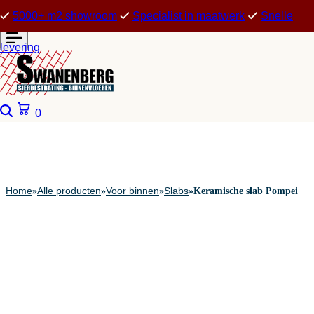
5000+ m2 showroom
Specialist in maatwerk
Snelle
levering
Zoeken
Winkelwagen
0
Home
Alle producten
Voor binnen
Slabs
»
»
»
»
Keramische slab Pompei