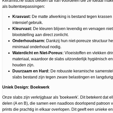
Keramische slabs bieden tal van voordelen die ze ideaal mak
als buitentoepassingen:
Krasvast:
De matte afwerking is bestand tegen krassen en
intensief gebruik.
Kleurvast:
De kleuren blijven levendig en vervagen niet, 
blootstelling aan direct zonlicht.
Onderhoudsarm:
Dankzij hun niet-poreuze structuur h
minimaal onderhoud nodig.
Waterdicht en Niet-Poreus:
Vloeistoffen en vlekken drin
materiaal, waardoor de slabs uitzonderlijk hygiënisch e
houden zijn.
Duurzaam en Hard:
De robuuste keramische samenstell
slabs bestand zijn tegen zware belastingen en langdurig
Uniek Design: Boekwerk
Onze slabs zijn verkrijgbaar als 'boekwerk'. Dit betekent dat el
delen (A en B), die samen een naadloos doorlopend patroon 
prints die prachtig in elkaar overlopen. Dit geeft een unieke en