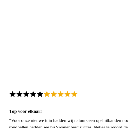
Top voor elkaar!
"Voor onze nieuwe tuin hadden wij natuursteen opsluitbanden nodi
rondbellen hadden we bij Swanenberg succes. Netjes te woord ge