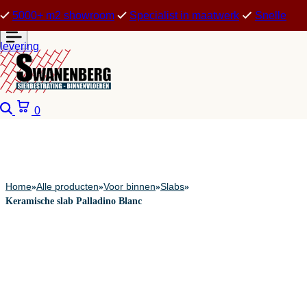
5000+ m2 showroom
Specialist in maatwerk
Snelle
levering
Zoeken
Winkelwagen
0
Home
Alle producten
Voor binnen
Slabs
»
»
»
»
Keramische slab Palladino Blanc