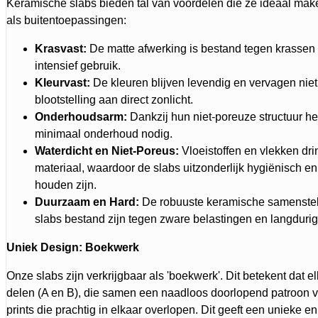
Keramische slabs bieden tal van voordelen die ze ideaal mak
als buitentoepassingen:
Krasvast:
De matte afwerking is bestand tegen krassen en
intensief gebruik.
Kleurvast:
De kleuren blijven levendig en vervagen niet, 
blootstelling aan direct zonlicht.
Onderhoudsarm:
Dankzij hun niet-poreuze structuur h
minimaal onderhoud nodig.
Waterdicht en Niet-Poreus:
Vloeistoffen en vlekken drin
materiaal, waardoor de slabs uitzonderlijk hygiënisch e
houden zijn.
Duurzaam en Hard:
De robuuste keramische samenstell
slabs bestand zijn tegen zware belastingen en langdurig
Uniek Design: Boekwerk
Onze slabs zijn verkrijgbaar als 'boekwerk'. Dit betekent dat el
delen (A en B), die samen een naadloos doorlopend patroon 
prints die prachtig in elkaar overlopen. Dit geeft een unieke en