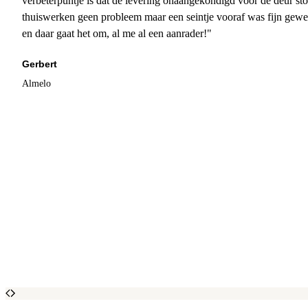
verbeterpuntje is dat de levering onaangekondigd voor de deur sto
thuiswerken geen probleem maar een seintje vooraf was fijn gewee
en daar gaat het om, al me al een aanrader!"
Gerbert
Almelo