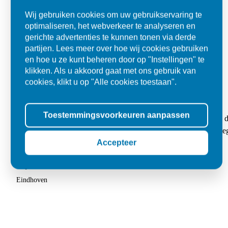
Wij gebruiken cookies om uw gebruikservaring te
optimaliseren, het webverkeer te analyseren en
gerichte advertenties te kunnen tonen via derde
partijen. Lees meer over hoe wij cookies gebruiken
en hoe u ze kunt beheren door op "Instellingen" te
klikken. Als u akkoord gaat met ons gebruik van
cookies, klikt u op "Alle cookies toestaan".
Kwaliteit en flexibel
Toestemmingsvoorkeuren aanpassen
"Mijn bestelling werd netjes op het afgesproken tijdstip geleverd
chauffeur. Had behoorlijk wat tegels besteld en letterlijk geen 1 
kwaliteit. Eindresultaat is heel mooi."
Accepteer
Stijn
Eindhoven