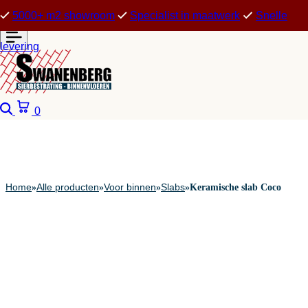
5000+ m2 showroom
Specialist in maatwerk
Snelle
levering
Zoeken
Winkelwagen
0
Home
Alle producten
Voor binnen
Slabs
»
»
»
»
Keramische slab Coco