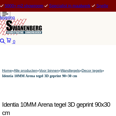
5000+ m2 showroom
Specialist in maatwerk
Snelle
levering
Zoeken
Winkelwagen
0
Home
Alle producten
Voor binnen
Wandtegels
Decor tegels
»
»
»
»
»
Identia 10MM Arena tegel 3D geprint 90×30 cm
Identia 10MM Arena tegel 3D geprint 90x30
cm