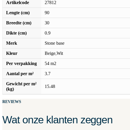
Artikelcode
27812
Lengte (cm)
90
Breedte (cm)
30
Dikte (cm)
0.9
Merk
Stone base
Kleur
Beige,Wit
Per verpakking
54 m2
Aantal per m²
3.7
Gewicht per m²
15.48
(kg)
REVIEWS
Wat onze klanten zeggen