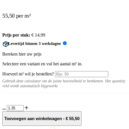
55,50 per m²
Prijs per stuk:
€
14,99
Levertijd binnen 3 werkdagen
i
Bereken hier uw prijs
Selecteer een variant en vul het aantal m² in.
Hoeveel m² wil je bestellen?
Gebruik deze calculator om de juiste hoeveelheid te berekenen. Het quantity
veld wordt automatisch bijgewerkt.
Identia
10MM
Arena
Toevoegen aan winkelwagen
-
€
55,50
tegel
3D