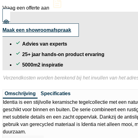
geprint
Vraag een offerte aan
90x30
cm
aantal
Maak een showroomafspraak
Advies van experts
25+ jaar hands-on product ervaring
5000m2 inspiratie
Verzendkosten worden berekend bij het invullen van het adres
Omschrijving
Specificaties
Identia is een stijlvolle keramische tegelcollectie met een natu
geschikt voor binnen en buiten. De serie combineert een rusti
met subtiele details en een zacht oppervlak. Dankzij de antisl
gebruik van gerecycled materiaal is Identia niet alleen mooi, 
duurzaam.