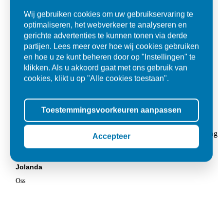
Wij gebruiken cookies om uw gebruikservaring te
optimaliseren, het webverkeer te analyseren en
gerichte advertenties te kunnen tonen via derde
partijen. Lees meer over hoe wij cookies gebruiken
en hoe u ze kunt beheren door op "Instellingen" te
klikken. Als u akkoord gaat met ons gebruik van
cookies, klikt u op "Alle cookies toestaan".
Toestemmingsvoorkeuren aanpassen
Super
"Goed geholpen bij aankoop en zeer klantvriendelijk. De levering
Accepteer
tegels voor in de tuin."
Jolanda
Oss