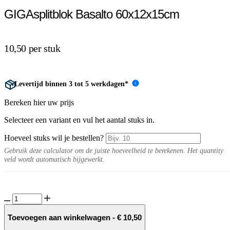
GIGAsplitblok Basalto 60x12x15cm
10,50 per stuk
Levertijd binnen 3 tot 5 werkdagen*
i
Bereken hier uw prijs
Selecteer een variant en vul het aantal stuks in.
Hoeveel stuks wil je bestellen?
Gebruik deze calculator om de juiste hoeveelheid te berekenen. Het quantity
veld wordt automatisch bijgewerkt.
GIGAsplitblok
Basalto
60x12x15cm
Toevoegen aan winkelwagen
-
€
10,50
aantal