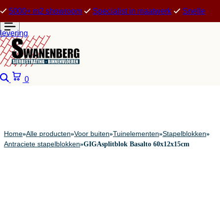
5000+ m2 showroom
Specialist in maatwerk
Snelle
levering
Zoeken
Winkelwagen
0
Home
Alle producten
Voor buiten
Tuinelementen
Stapelblokken
»
»
»
»
»
Antraciete stapelblokken
»
GIGAsplitblok Basalto 60x12x15cm