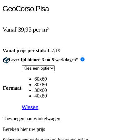
GeoCorso Pisa
Vanaf 39,95 per m²
Vanaf prijs per stuk:
€
7,19
Levertijd binnen 3 tot 5 werkdagen*
i
60x60
80x80
Formaat
30x60
40x80
Wissen
Toevoegen aan winkelwagen
Bereken hier uw prijs
Selecteer een variant en vul het aantal m² in.