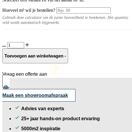
Hoeveel m² wil je bestellen?
Gebruik deze calculator om de juiste hoeveelheid te berekenen. Het quantity
veld wordt automatisch bijgewerkt.
GeoCorso
Pisa
aantal
Toevoegen aan winkelwagen
-
Vraag een offerte aan
Maak een showroomafspraak
Advies van experts
25+ jaar hands-on product ervaring
5000m2 inspiratie