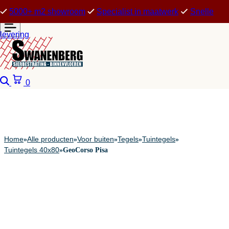
5000+ m2 showroom
Specialist in maatwerk
Snelle
levering
Zoeken
Winkelwagen
0
Home
Alle producten
Voor buiten
Tegels
Tuintegels
»
»
»
»
»
Tuintegels 40x80
»
GeoCorso Pisa