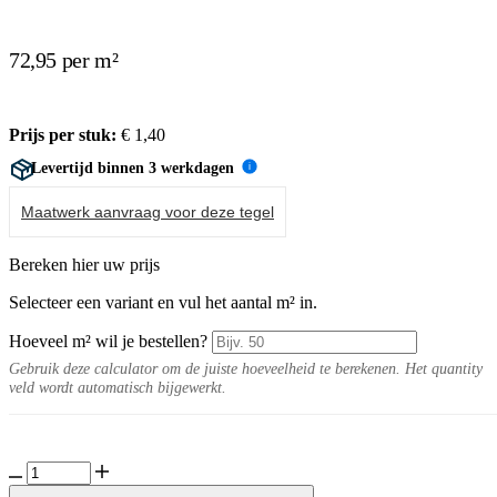
72,95 per m²
Prijs per stuk:
€
1,40
Levertijd binnen 3 werkdagen
i
Maatwerk aanvraag voor deze tegel
Bereken hier uw prijs
Selecteer een variant en vul het aantal m² in.
Hoeveel m² wil je bestellen?
Gebruik deze calculator om de juiste hoeveelheid te berekenen. Het quantity
veld wordt automatisch bijgewerkt.
Filo
Extra