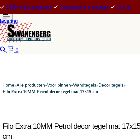
5000+ m2 showroom
Specialist in maatwerk
Snelle
levering
Zoeken
Winkelwagen
0
Home
Alle producten
Voor binnen
Wandtegels
Decor tegels
»
»
»
»
»
Filo Extra 10MM Petrol decor tegel mat 17×15 cm
Filo Extra 10MM Petrol decor tegel mat 17x1
cm