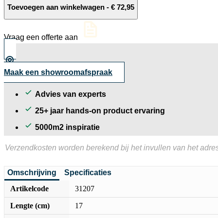
10MM
Toevoegen aan winkelwagen
-
€
72,95
Petrol
decor
tegel
Vraag een offerte aan
mat
17x15
cm
aantal
Maak een showroomafspraak
Advies van experts
25+ jaar hands-on product ervaring
5000m2 inspiratie
Verzendkosten worden berekend bij het invullen van het adres
Omschrijving
Specificaties
Artikelcode
31207
Lengte (cm)
17