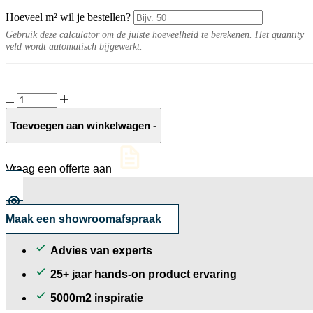
Hoeveel m² wil je bestellen?
Gebruik deze calculator om de juiste hoeveelheid te berekenen. Het quantity
veld wordt automatisch bijgewerkt.
Ebene
10MM
Antra
Toevoegen aan winkelwagen
-
naturel
aantal
Vraag een offerte aan
Maak een showroomafspraak
Advies van experts
25+ jaar hands-on product ervaring
5000m2 inspiratie