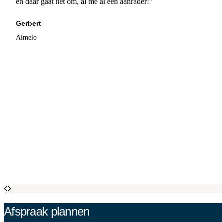
en daar gaat het om, al me al een aanrader!"
Gerbert
Almelo
Afspraak plannen