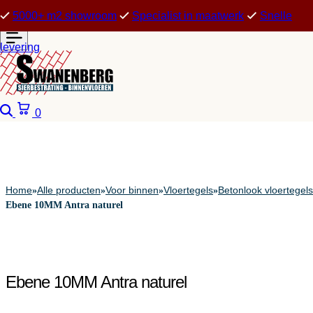
5000+ m2 showroom
Specialist in maatwerk
Snelle
levering
Zoeken
Winkelwagen
0
Home
Alle producten
Voor binnen
Vloertegels
Betonlook vloertegels
»
»
»
»
Ebene 10MM Antra naturel
Ebene 10MM Antra naturel