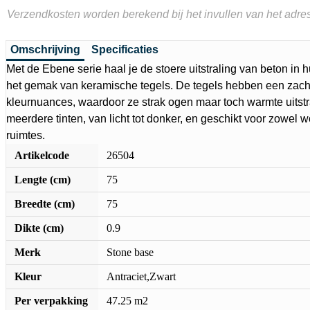
Verzendkosten worden berekend bij het invullen van het adres
Omschrijving
Specificaties
Met de Ebene serie haal je de stoere uitstraling van beton in
het gemak van keramische tegels. De tegels hebben een zacht
kleurnuances, waardoor ze strak ogen maar toch warmte uitstra
meerdere tinten, van licht tot donker, en geschikt voor zowel
ruimtes.
Artikelcode
26504
Lengte (cm)
75
Breedte (cm)
75
Dikte (cm)
0.9
Merk
Stone base
Kleur
Antraciet,Zwart
Per verpakking
47.25 m2