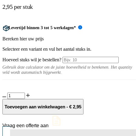
2,95 per stuk
Levertijd binnen 3 tot 5 werkdagen*
i
Bereken hier uw prijs
Selecteer een variant en vul het aantal stuks in.
Hoeveel stuks wil je bestellen?
Gebruik deze calculator om de juiste hoeveelheid te berekenen. Het quantity
veld wordt automatisch bijgewerkt.
Combiwall
Duo
Matterhorn
Toevoegen aan winkelwagen
-
€
2,95
30x10x10cm
aantal
Vraag een offerte aan