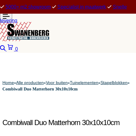
5000+ m2 showroom
Specialist in maatwerk
Snelle
levering
Zoeken
Winkelwagen
0
Home
Alle producten
Voor buiten
Tuinelementen
Stapelblokken
»
»
»
»
»
Combiwall Duo Matterhorn 30x10x10cm
Combiwall Duo Matterhorn 30x10x10cm