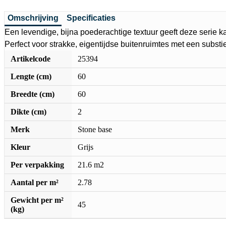
Omschrijving
Specificaties
Een levendige, bijna poederachtige textuur geeft deze serie ka
Perfect voor strakke, eigentijdse buitenruimtes met een substiele
Artikelcode
25394
Lengte (cm)
60
Breedte (cm)
60
Dikte (cm)
2
Merk
Stone base
Kleur
Grijs
Per verpakking
21.6 m2
Aantal per m²
2.78
Gewicht per m²
45
(kg)