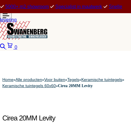
5000+ m2 showroom
Specialist in maatwerk
Snelle
levering
Zoeken
Winkelwagen
0
Home
Alle producten
Voor buiten
Tegels
Keramische tuintegels
»
»
»
»
»
Keramische tuintegels 60x60
»
Cirea 20MM Levity
Cirea 20MM Levity