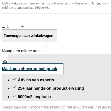
Gebruik deze calculator om de juiste hoeveelheid te berekenen. Het quantity
veld wordt automatisch bijgewerkt.
Cirea
20MM
Levity
Toevoegen aan winkelwagen
-
aantal
Vraag een offerte aan
Maak een showroomafspraak
Advies van experts
25+ jaar hands-on product ervaring
5000m2 inspiratie
Verzendkosten worden berekend bij het invullen van het adres