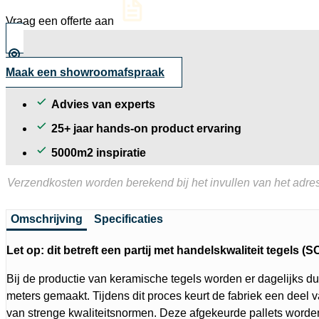
cm
aantal
Vraag een offerte aan
Maak een showroomafspraak
Advies van experts
25+ jaar hands-on product ervaring
5000m2 inspiratie
Verzendkosten worden berekend bij het invullen van het adres
Omschrijving
Specificaties
Let op: dit betreft een partij met handelskwaliteit tegels (SC
Bij de productie van keramische tegels worden er dagelijks d
meters gemaakt. Tijdens dit proces keurt de fabriek een deel v
van strenge kwaliteitsnormen. Deze afgekeurde pallets word