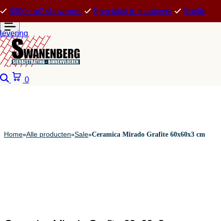
5000+ m2 showroom
Specialist in maatwerk
Snelle
levering
Zoeken
Winkelwagen
0
Home
Alle producten
Sale
»
»
»
Ceramica Mirado Grafite 60x60x3 cm