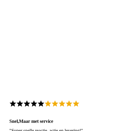
Snel,Maar met service
"Super snelle reactie, actie en levering!"