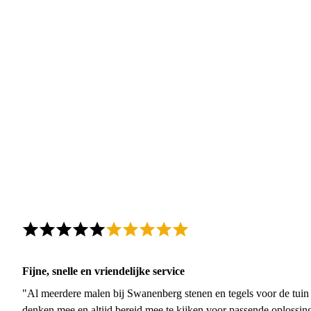
Fijne, snelle en vriendelijke service
"Al meerdere malen bij Swanenberg stenen en tegels voor de tuin g
denken mee en altijd bereid mee te kijken voor passende oplossin