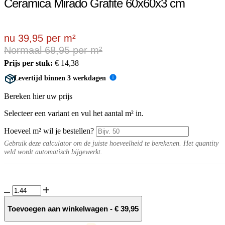
Ceramica Mirado Grafite 60x60x3 cm
nu 39,95 per m²
Normaal 68,95 per m²
Prijs per stuk:
€
14,38
Levertijd binnen 3 werkdagen
i
Bereken hier uw prijs
Selecteer een variant en vul het aantal m² in.
Hoeveel m² wil je bestellen?
Gebruik deze calculator om de juiste hoeveelheid te berekenen. Het quantity
veld wordt automatisch bijgewerkt.
Ceramica
Mirado
Grafite
Toevoegen aan winkelwagen
-
€
39,95
60x60x3