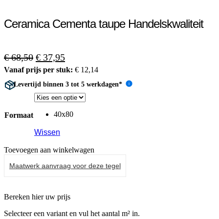
Ceramica Cementa taupe Handelskwaliteit
Oorspronkelijke
Huidige
€
68,50
€
37,95
prijs
prijs
Vanaf prijs per stuk:
€
12,14
was:
is:
Levertijd binnen 3 tot 5 werkdagen*
i
€ 68,50.
€ 37,95.
40x80
Formaat
Wissen
Toevoegen aan winkelwagen
Maatwerk aanvraag voor deze tegel
Bereken hier uw prijs
Selecteer een variant en vul het aantal m² in.