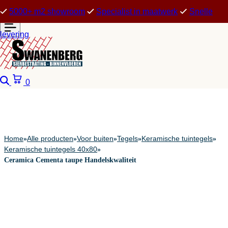
5000+ m2 showroom
Specialist in maatwerk
Snelle
levering
Zoeken
Winkelwagen
0
Home
Alle producten
Voor buiten
Tegels
Keramische tuintegels
»
»
»
»
»
Keramische tuintegels 40x80
»
Ceramica Cementa taupe Handelskwaliteit