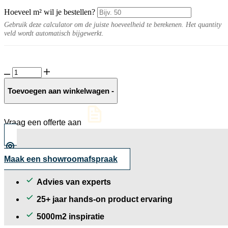
Hoeveel m² wil je bestellen?
Gebruik deze calculator om de juiste hoeveelheid te berekenen. Het quantity
veld wordt automatisch bijgewerkt.
Ceramica
Cementa
taupe
Toevoegen aan winkelwagen
-
Handelskwaliteit
aantal
Vraag een offerte aan
Maak een showroomafspraak
Advies van experts
25+ jaar hands-on product ervaring
5000m2 inspiratie