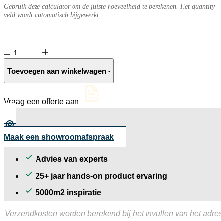
Gebruik deze calculator om de juiste hoeveelheid te berekenen. Het quantity
veld wordt automatisch bijgewerkt.
Celestial
20MM
Midnight
Toevoegen aan winkelwagen
-
aantal
Vraag een offerte aan
Maak een showroomafspraak
Advies van experts
25+ jaar hands-on product ervaring
5000m2 inspiratie
Verzendkosten worden berekend bij het invullen van het adres