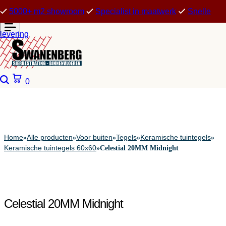
5000+ m2 showroom
Specialist in maatwerk
Snelle
levering
Zoeken
Winkelwagen
0
Home
Alle producten
Voor buiten
Tegels
Keramische tuintegels
»
»
»
»
»
Keramische tuintegels 60x60
»
Celestial 20MM Midnight
Celestial 20MM Midnight