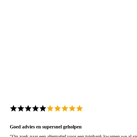
Goed advies en supersnel geholpen
"Op zoek naar een alternatief voor een tuinbank kwamen we al sn