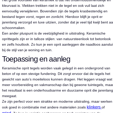
Het grote voordeel van keramiek is dat het onderhoudsvriendelijk en
kleurvast is. Vlekken trekken niet in de tegel en ook vuil laat zich
eenvoudig verwijderen. Bovendien zijn de tegels krasbestendig en
bestand tegen vorst, regen en zonlicht. Hierdoor blijft je oprit er
jarenlang verzorgd en luxe uitzien, zonder dat je veel tijd kwijt bent a
schoonmaken.
Een ander pluspunt is de veelzijdigheid in uitstraling. Keramische
oprittegels zijn er in talloze stijlen: van natuursteenlook tot betonlook
en zelfs houtlook. Zo kun je een oprit aanleggen die naadloos aanslui
bij de stijl van je woning en tuin.
Toepassing en aanleg
Keramische oprit tegels worden vaak gelegd in een ondergrond van
beton of op een stevige fundering. Dit zorgt ervoor dat de tegels het
gewicht van auto’s moeiteloos kunnen dragen. Het leggen vraagt wat
meer voorbereiding en vakmanschap dan bij gewone tuintegels, maa
het resultaat is een onderhoudsarme en duurzame oprit die jarenlang
meegaat.
Ze zijn perfect voor een strakke en moderne uitstraling, maar werken
klinkers
ook goed in combinatie met andere materialen zoals
of