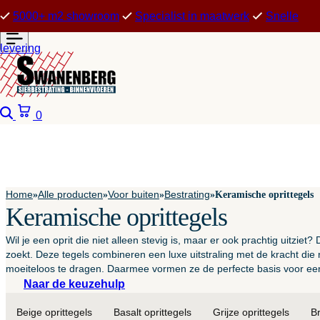
5000+ m2 showroom
Specialist in maatwerk
Snelle
levering
Zoeken
Winkelwagen
0
Home
Alle producten
Voor buiten
Bestrating
»
»
»
»
Keramische oprittegels
Keramische oprittegels
Wil je een oprit die niet alleen stevig is, maar er ook prachtig uitziet?
zoekt. Deze tegels combineren een luxe uitstraling met de kracht die 
moeiteloos te dragen. Daarmee vormen ze de perfecte basis voor een opr
Naar de keuzehulp
Beige oprittegels
Basalt oprittegels
Grijze oprittegels
Br