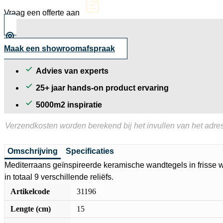
tegel
Vraag een offerte aan
glanzend
15x15
cm
aantal
Maak een showroomafspraak
Advies van experts
25+ jaar hands-on product ervaring
5000m2 inspiratie
Verzendkosten worden berekend bij het invullen van het adres
Omschrijving
Specificaties
Mediterraans geïnspireerde keramische wandtegels in frisse wi
in totaal 9 verschillende reliëfs.
Artikelcode
31196
Lengte (cm)
15