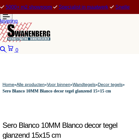
5000+ m2 showroom
Specialist in maatwerk
Snelle
levering
Zoeken
Winkelwagen
0
Home
Alle producten
Voor binnen
Wandtegels
Decor tegels
»
»
»
»
»
Sero Blanco 10MM Blanco decor tegel glanzend 15×15 cm
Sero Blanco 10MM Blanco decor tegel
glanzend 15x15 cm