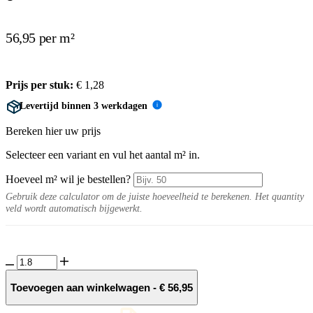
56,95 per m²
Prijs per stuk:
€
1,28
Levertijd binnen 3 werkdagen
i
Bereken hier uw prijs
Selecteer een variant en vul het aantal m² in.
Hoeveel m² wil je bestellen?
Gebruik deze calculator om de juiste hoeveelheid te berekenen. Het quantity
veld wordt automatisch bijgewerkt.
Sero
Blanco
10MM
Toevoegen aan winkelwagen
-
€
56,95
Blanco
decor