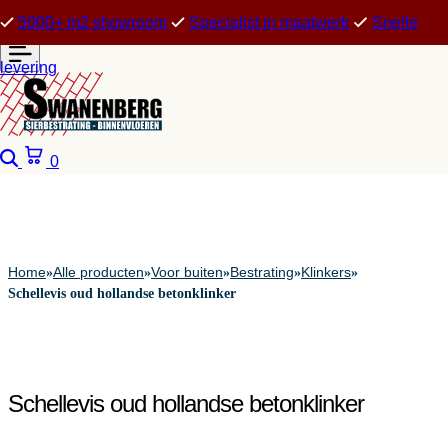
5000+ m2 showroom
Specialist in maatwerk
Snelle
levering
Zoeken
Winkelwagen
0
Home
Alle producten
Voor buiten
Bestrating
Klinkers
»
»
»
»
»
Schellevis oud hollandse betonklinker
Schellevis oud hollandse betonklinker