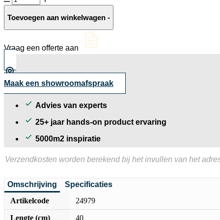
oud
hollandse
Toevoegen aan winkelwagen
-
betonklinker
aantal
Vraag een offerte aan
Maak een showroomafspraak
Advies van experts
25+ jaar hands-on product ervaring
5000m2 inspiratie
Verzendkosten worden berekend bij het invullen van het adres
Omschrijving
Specificaties
Artikelcode
24979
Lengte (cm)
40