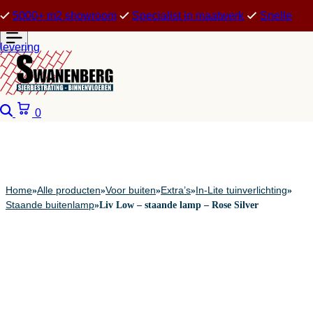
5000+ m2 showroom
Specialist in maatwerk
Snelle
levering
Zoeken
Winkelwagen
0
Home
Alle producten
Voor buiten
Extra’s
In-Lite tuinverlichting
»
»
»
»
»
Staande buitenlamp
»
Liv Low – staande lamp – Rose Silver