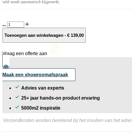
veld wordt automatisch bijgewerkt.
Liv
Low
-
Toevoegen aan winkelwagen
-
€
139,00
staande
lamp
-
Vraag een offerte aan
Rose
Silver
aantal
Maak een showroomafspraak
Advies van experts
25+ jaar hands-on product ervaring
5000m2 inspiratie
Verzendkosten worden berekend bij het invullen van het adres