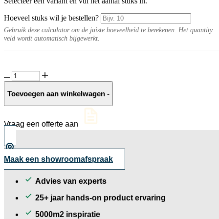
Selecteer een variant en vul het aantal stuks in.
Hoeveel stuks wil je bestellen?
Gebruik deze calculator om de juiste hoeveelheid te berekenen. Het quantity
veld wordt automatisch bijgewerkt.
Grauwacke
split
8-
Toevoegen aan winkelwagen
-
16
mm
aantal
Vraag een offerte aan
Maak een showroomafspraak
Advies van experts
25+ jaar hands-on product ervaring
5000m2 inspiratie