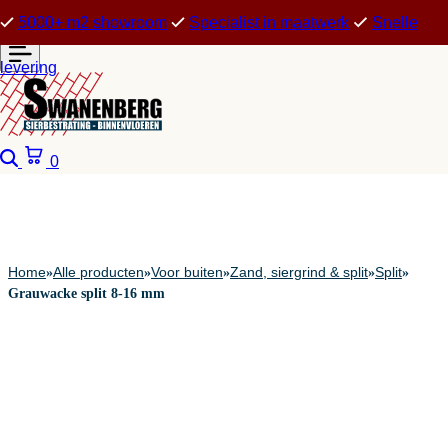
5000+ m2 showroom
Specialist in maatwerk
Snelle
levering
Zoeken
Winkelwagen
0
Home
Alle producten
Voor buiten
Zand, siergrind & split
Split
»
»
»
»
»
Grauwacke split 8-16 mm