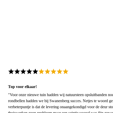
Top voor elkaar!
"Voor onze nieuwe tuin hadden wij natuursteen opsluitbanden nodi
rondbellen hadden we bij Swanenberg succes. Netjes te woord ge
verbeterpuntje is dat de levering onaangekondigd voor de deur sto
thuiswerken geen probleem maar een seintje vooraf was fijn gewee