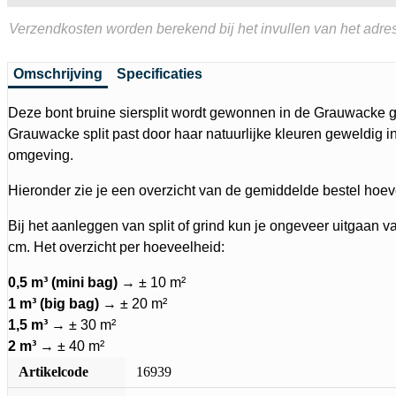
Verzendkosten worden berekend bij het invullen van het adres
Omschrijving
Specificaties
Deze bont bruine siersplit wordt gewonnen in de Grauwacke g
Grauwacke split past door haar natuurlijke kleuren geweldig in
omgeving.
Hieronder zie je een overzicht van de gemiddelde bestel hoev
Bij het aanleggen van split of grind kun je ongeveer uitgaan v
cm. Het overzicht per hoeveelheid:
0,5 m³ (mini bag)
→ ± 10 m²
1 m³ (big bag)
→ ± 20 m²
1,5 m³
→ ± 30 m²
2 m³
→ ± 40 m²
Artikelcode
16939