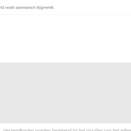
eld wordt automatisch bijgewerkt.
Verzendkosten worden berekend bij het invullen van het adres