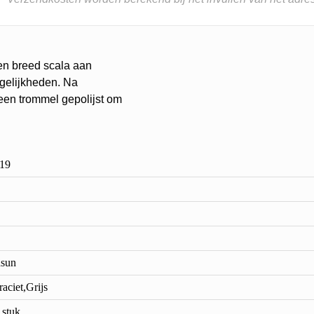
en breed scala aan
ogelijkheden. Na
een trommel gepolijst om
19
sun
aciet,Grijs
 stuk