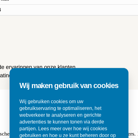
4
n
 de ervaringen van onze klanten
ting en tegels.
Wij maken gebruik van cookies
Wij gebruiken cookies om uw
gebruikservaring te optimaliseren, het
webverkeer te analyseren en gerichte
advertenties te kunnen tonen via derde
partijen. Lees meer over hoe wij cookies
sche buitentegels (3 cm dik, 80x80) en (luxe lange) klinkers
gebruiken en hoe u ze kunt beheren door op