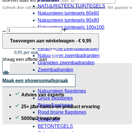
Hoeveel stuks wil je bestellen?
NATUURSTEEN TUINTEGELS
Gebruik deze calculator om de juiste hoeveelheid te berekenen. Het quantity v
Natuursteen tuintegels 60x60
Natuursteen tuintegels 80x80
Natuursteen tuintegels 100x100
Combiwall
Bekijk alle
Uno
Matterhorn
Toevoegen aan winkelwagen
-
€
9,95
ZWEMBADRAND TEGELS
30x15x12
Steenstrip Oud Rotterdam getrommeld
Keramische zwembadranden
aantal
0,95 per stuk
Natuursteen zwembadranden
Vraag een offerte aan
Granieten zwembadranden
Zwembadranden
Bekijk alle
Maak een showroomafspraak
FLAGSTONES
Natuursteen flagstones
Advies van experts
Grijze flagstones
Beige flagstones
25+ jaar hands-on product ervaring
Rood bruine flagstones
5000m2 inspiratie
Bekijk alle
BETONTEGELS