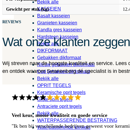
Bekijk alle
KASSEIEN
Gewicht per stuk (kg)
12.
Basalt kasseien
REVIEWS
Granieten kasseien
Kandla gres kasseien
Hardsteen kasseien
Wat onze klanten zegge
Bekijk alle
DIKFORMAAT
Gebakken dikformaat
Wij streven naar de hoogste kwaliteit en service. Lees
Nieuw gebakken dikformaat
en ontdek waarom Swanenberg dé specialist is in bestra
Oud gebakken dikformaat
Bekijk alle
OPRIT TEGELS
Keramische oprit tegels
Grote oprit tegels
Antraciete oprit tegels
Bekijk alle
Veel keus, mooie kwaliteit en goede service
WATERPASSERENDE BESTRATING
"Ik ben bij verschillende bedrijven geweest voor kerami
Waterpasserende klinkers