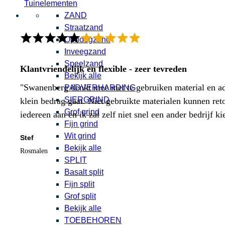
Tuinelementen
ZAND
Straatzand
Ophoogzand
Inveegzand
Speelzand
Klantvriendelijk en flexible - zeer tevreden
Bekijk alle
"Swanenberg denkt mee met te gebruiken material en adv
PADVERHARDING
SIERGRIND
klein bedrag gaat. Niet gebruikte materialen kunnen ret
Grof grind
iedereen aan en ik zal zelf niet snel een ander bedrijf ki
Fijn grind
Wit grind
Stef
Bekijk alle
Rosmalen
SPLIT
Basalt split
Fijn split
Grof split
Bekijk alle
TOEBEHOREN