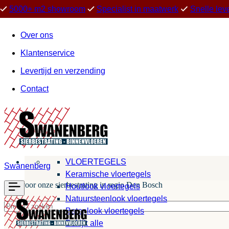
5000+ m2 showroom
Specialist in maatwerk
Snelle lev
Over ons
Klantenservice
Levertijd en verzending
Contact
VLOERTEGELS
Swanenberg
Keramische vloertegels
Kies voor onze sierbestrating in regio Den Bosch
Houtlook vloertegels
Natuursteenlook vloertegels
Betonlook vloertegels
Bekijk alle