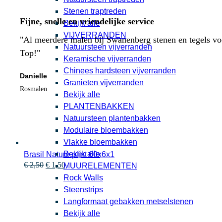
Stenen traptreden
Fijne, snelle en vriendelijke service
Bekijk alle
VIJVERRANDEN
"Al meerdere malen bij Swanenberg stenen en tegels voor
Natuursteen vijverranden
Top!"
Keramische vijverranden
Chinees hardsteen vijverranden
Danielle
Granieten vijverranden
Rosmalen
Bekijk alle
PLANTENBAKKEN
Natuursteen plantenbakken
Modulaire bloembakken
Vlakke bloembakken
Bekijk alle
Brasil Nature plint 60x6x1
Oorspronkelijke
Huidige
€
2,50
€
1,50
MUURELEMENTEN
prijs
prijs
Rock Walls
was:
is:
Steenstrips
€ 2,50.
€ 1,50.
Langformaat gebakken metselstenen
Bekijk alle