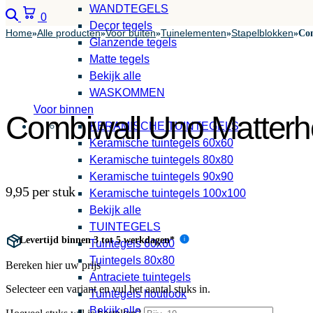
WANDTEGELS
Zoeken
Winkelwagen
0
Decor tegels
Home
Alle producten
Voor buiten
Tuinelementen
Stapelblokken
»
»
»
»
»
Com
Glanzende tegels
Matte tegels
Bekijk alle
WASKOMMEN
Voor binnen
Combiwall Uno Matter
KERAMISCHE TUINTEGELS
Keramische tuintegels 60x60
Keramische tuintegels 80x80
Keramische tuintegels 90x90
9,95 per stuk
Keramische tuintegels 100x100
Bekijk alle
TUINTEGELS
Levertijd binnen 3 tot 5 werkdagen*
i
Tuintegels 60x60
Tuintegels 80x80
Bereken hier uw prijs
Antraciete tuintegels
Selecteer een variant en vul het aantal stuks in.
Tuintegels houtlook
Bekijk alle