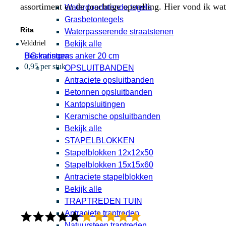
assortiment en de prachtige opstelling. Hier vond ik w
Waterdoorlatende tegels
Grasbetontegels
Rita
Waterpasserende straatstenen
Bekijk alle
Velddriel
HG kunstgras anker 20 cm
Bestratingen
0,95 per stuk
OPSLUITBANDEN
Antraciete opsluitbanden
Betonnen opsluitbanden
Kantopsluitingen
Keramische opsluitbanden
Bekijk alle
STAPELBLOKKEN
Stapelblokken 12x12x50
Stapelblokken 15x15x60
Antraciete stapelblokken
Bekijk alle
TRAPTREDEN TUIN
Antraciete traptreden
Natuursteen traptreden