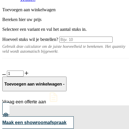
Toevoegen aan winkelwagen
Bereken hier uw prijs
Selecteer een variant en vul het aantal stuks in.
Hoeveel stuks wil je bestellen?
Gebruik deze calculator om de juiste hoeveelheid te berekenen. Het quantity
veld wordt automatisch bijgewerkt.
Bloembak
Modulair
Taupe
Toevoegen aan winkelwagen
-
-
28
cm
Vraag een offerte aan
hoog
aantal
Maak een showroomafspraak