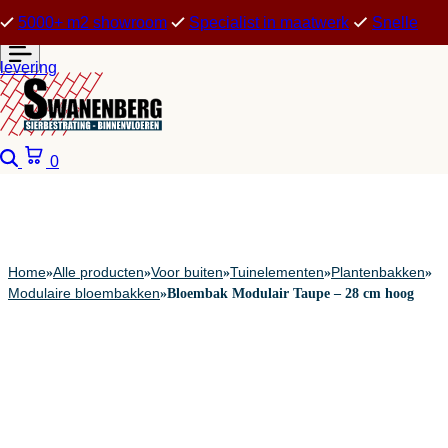
5000+ m2 showroom
Specialist in maatwerk
Snelle
levering
Zoeken
Winkelwagen
0
Home
Alle producten
Voor buiten
Tuinelementen
Plantenbakken
»
»
»
»
»
Modulaire bloembakken
»
Bloembak Modulair Taupe – 28 cm hoog